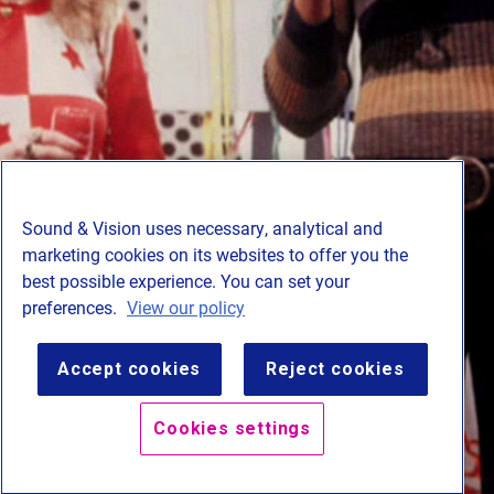
Fragment: TopPop leader 1970-1971, ontwerp Frans Schupp. Collectie AVROTROS. Bron: YouTube
e
Sound & Vision uses necessary, analytical and
marketing cookies on its websites to offer you the
Moeilijk voor te stellen, maar voordat de videoclip
best possible experience. You can set your
bestond kwamen internationale artiesten naar de
preferences.
View our policy
Hilversumse tv-studio's. TopPop zond elke week de
favoriete liedjes van de kijkers uit. De opnames werden zo
creatief mogelijk vormgegeven.
Accept cookies
Reject cookies
Cookies settings
BEGIN HET VERHAAL