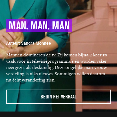
Foto: Erwin Koeman, Linda de Mol, Ronald Koeman, jaartal onbekend, fotograaf onbekend. Bron: Collectie Beeld & Geluid
a
g
e
MAN, MAN, MAN
Auteur:
Sandra Monnee
Mannen domineren de tv. Zij komen
bijna 2 keer zo
vaak
voor in televisieprogramma’s én worden vaker
neergezet als deskundig. Deze ongelijke man-vrouw
verdeling is niks nieuws. Sommigen willen daarom
nu écht verandering zien.
BEGIN HET VERHAAL