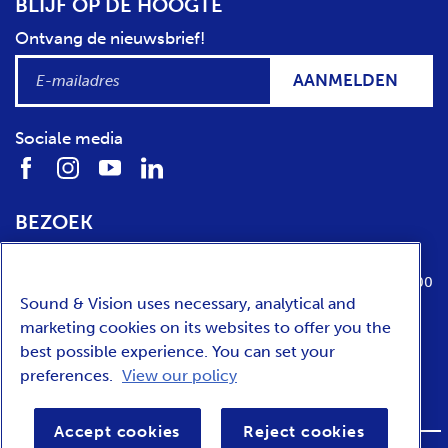
BLIJF OP DE HOOGTE
Ontvang de nieuwsbrief!
AANMELDEN
Sociale media
BEZOEK
Locatie
Openingstijden
Media Parkboulevard 1
dinsdag t/m zondag van 10:00 tot 17:00
Sound & Vision uses necessary, analytical and
1217 WE
Hilversum
marketing cookies on its websites to offer you the
best possible experience. You can set your
preferences.
View our policy
ENGLISH
Accept cookies
Reject cookies