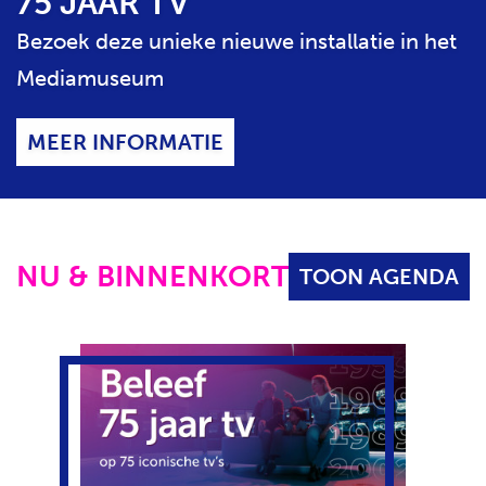
75 JAAR TV
S
H
E
Bezoek deze unieke nieuwe installatie in het
T
C
Mediamuseum
O
N
T
MEER INFORMATIE
E
N
T
S
L
NU & BINNENKORT
TOON AGENDA
I
D
E
R