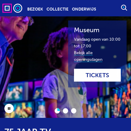
BEZOEK
COLLECTIE
ONDERWIJS
S
T
A
Museum
R
T
Vandaag open van 10:00
E
tot 17:00
E
Bekijk alle
N
openingsdagen
Z
O
TICKETS
E
K
O
P
D
P
R
A
A
U
C