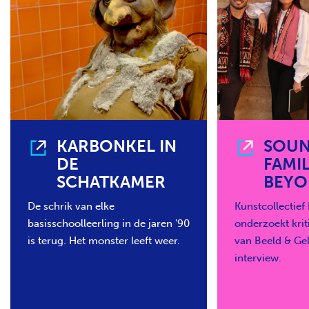
KARBONKEL IN
SOU
DE
FAMIL
SCHATKAMER
BEYO
De schrik van elke
Kunstcollectief
basisschoolleerling in de jaren '90
onderzoekt krit
is terug. Het monster leeft weer.
van Beeld & Gel
interview.