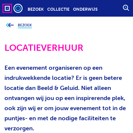
BEZOEK
COLLECTIE
ONDERWIJS
S
T
A
BEZOEK
J
e
R
b
T
e
v
LOCATIEVERHUUR
E
i
n
E
d
t
N
j
Een evenement organiseren op een
Z
e
h
O
i
indrukwekkende locatie? Er is geen betere
e
E
r
locatie dan Beeld & Geluid. Niet alleen
K
:
O
ontvangen wij jou op een inspirerende plek,
P
ook zijn wij er om jouw evenement tot in de
D
puntjes- en met de nodige faciliteiten te
R
A
verzorgen.
C