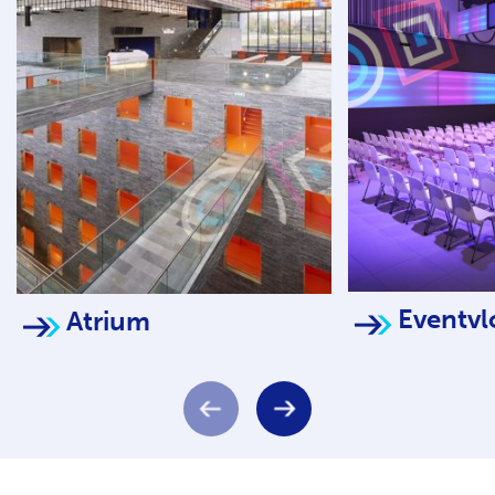
Eventvl
Atrium