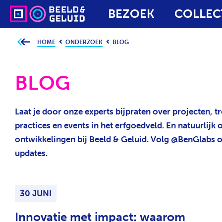
BEZOEK
COLLEC
HOME
ONDERZOEK
BLOG
J
e
b
e
v
BLOG
i
n
d
t
j
Laat je door onze experts bijpraten over projecten, tr
e
h
practices en events in het erfgoedveld. En natuurlijk o
i
e
ontwikkelingen bij Beeld & Geluid. Volg
@BenGlabs
o
r
:
updates.
30 JUNI
Innovatie met impact: waarom