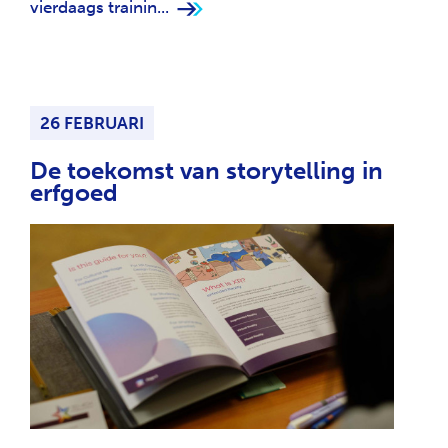
vierdaags trainin...
26 FEBRUARI
De toekomst van storytelling in
erfgoed