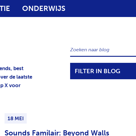
TIE
ONDERWIJS
Z
O
E
K
ends, best
FILTER IN BLOG
E
ver de laatste
N
p X voor
N
A
A
R
B
18 MEI
L
O
Sounds Familair: Beyond Walls