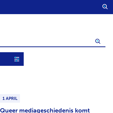
S
T
A
R
T
E
E
N
Z
O
E
K
O
P
D
1 APRIL
R
A
Queer mediageschiedenis komt
C