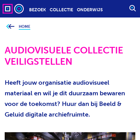
BEZOEK
COLLECTIE
ONDERWIJS
S
T
A
HOME
J
e
R
b
T
e
v
AUDIOVISUELE COLLECTIE
E
i
n
E
VEILIGSTELLEN
d
t
N
j
Z
e
h
O
i
Heeft jouw organisatie audiovisueel
e
E
r
materiaal en wil je dit duurzaam bewaren
K
:
O
voor de toekomst? Huur dan bij Beeld &
P
Geluid digitale archiefruimte.
D
R
A
C