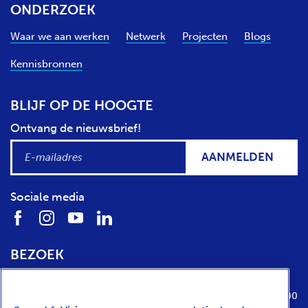
ONDERZOEK
Waar we aan werken
Netwerk
Projecten
Blogs
Kennisbronnen
BLIJF OP DE HOOGTE
Ontvang de nieuwsbrief!
AANMELDEN
Sociale media
BEZOEK
Locatie
Openingstijden
Media Parkboulevard 1
dinsdag t/m zondag van 10:00 tot 17:00