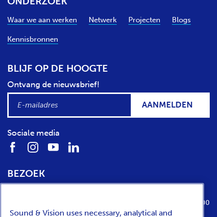
ONDERZOEK
Waar we aan werken
Netwerk
Projecten
Blogs
Kennisbronnen
BLIJF OP DE HOOGTE
Ontvang de nieuwsbrief!
AANMELDEN
Sociale media
BEZOEK
Locatie
Openingstijden
Media Parkboulevard 1
dinsdag t/m zondag van 10:00 tot 17:00
Sound & Vision uses necessary, analytical and
1217 WE
Hilversum