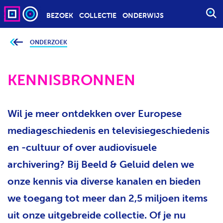
BEZOEK
COLLECTIE
ONDERWIJS
S
T
A
ONDERZOEK
J
e
R
b
T
e
v
KENNISBRONNEN
E
i
n
E
d
t
N
j
Wil je meer ontdekken over Europese
Z
e
h
O
i
mediageschiedenis en televisiegeschiedenis
e
E
r
en -cultuur of over audiovisuele
K
:
O
archivering? Bij Beeld & Geluid delen we
P
onze kennis via diverse kanalen en bieden
D
we toegang tot meer dan 2,5 miljoen items
R
A
uit onze uitgebreide collectie. Of je nu
C