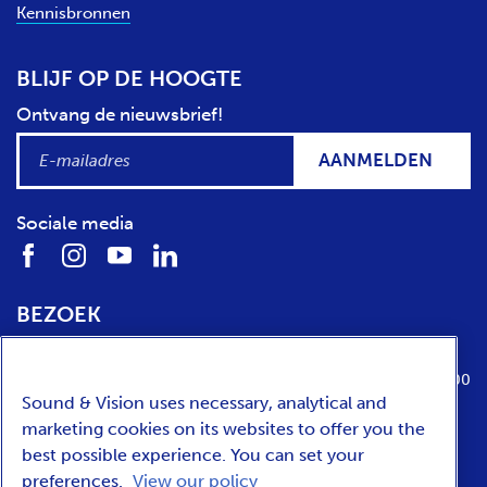
Kennisbronnen
BLIJF OP DE HOOGTE
Ontvang de nieuwsbrief!
AANMELDEN
Sociale media
BEZOEK
Locatie
Openingstijden
Media Parkboulevard 1
dinsdag t/m zondag van 10:00 tot 17:00
Sound & Vision uses necessary, analytical and
1217 WE
Hilversum
marketing cookies on its websites to offer you the
best possible experience. You can set your
preferences.
View our policy