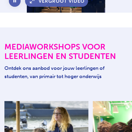
VERGROOT VIDEO
P
H
A
T
U
S
E
V
MEDIAWORKSHOPS VOOR
I
D
LEERLINGEN EN STUDENTEN
E
O
Ontdek ons aanbod voor jouw leerlingen of
studenten, van primair tot hoger onderwijs