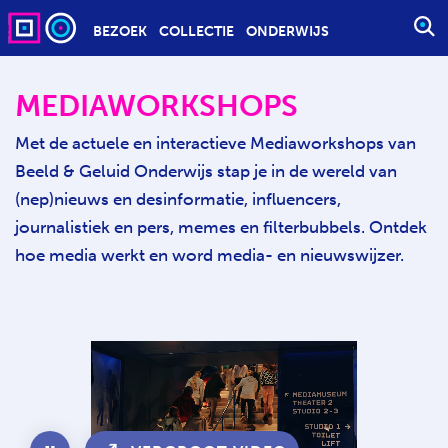
BEZOEK
COLLECTIE
ONDERWIJS
S
T
A
MEDIAWORKSHOPS
R
T
Met de actuele en interactieve Mediaworkshops van
E
Beeld & Geluid Onderwijs stap je in de wereld van
E
(nep)nieuws en desinformatie, influencers,
N
journalistiek en pers, memes en filterbubbels. Ontdek
Z
O
hoe media werkt en word media- en nieuwswijzer.
E
K
O
P
D
R
A
C