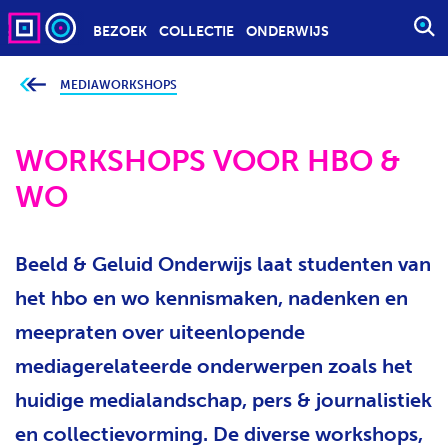
BEZOEK
COLLECTIE
ONDERWIJS
S
T
A
MEDIAWORKSHOPS
J
e
R
b
T
e
v
WORKSHOPS VOOR HBO &
E
i
n
E
WO
d
t
N
j
Z
e
h
O
i
Beeld & Geluid Onderwijs laat studenten van
e
E
r
het hbo en wo kennismaken, nadenken en
K
:
O
meepraten over uiteenlopende
P
mediagerelateerde onderwerpen zoals het
D
R
huidige medialandschap, pers & journalistiek
A
en collectievorming. De diverse workshops,
C