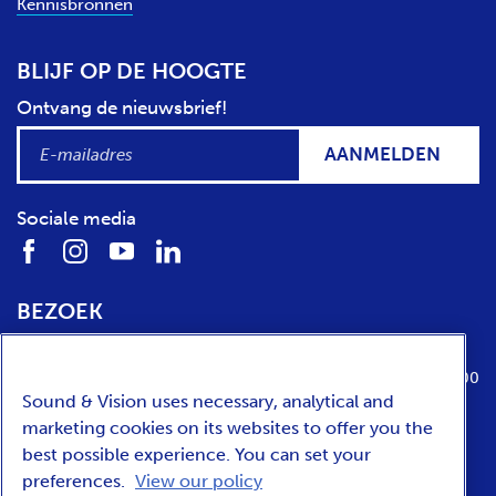
Kennisbronnen
BLIJF OP DE HOOGTE
Ontvang de nieuwsbrief!
AANMELDEN
Sociale media
BEZOEK
Locatie
Openingstijden
Media Parkboulevard 1
dinsdag t/m zondag van 10:00 tot 17:00
Sound & Vision uses necessary, analytical and
1217 WE
Hilversum
marketing cookies on its websites to offer you the
best possible experience. You can set your
preferences.
View our policy
ENGLISH