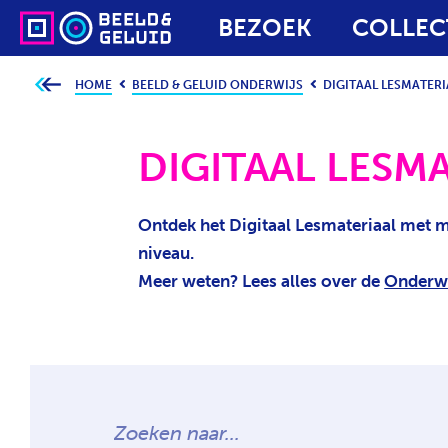
BEZOEK
COLLEC
HOME
BEELD & GELUID ONDERWIJS
DIGITAAL LESMATERI
J
e
b
e
v
DIGITAAL LESM
i
n
d
t
j
Ontdek het Digitaal Lesmateriaal met m
e
h
niveau.
i
e
Meer weten? Lees alles over de
Onderwi
r
:
Z
O