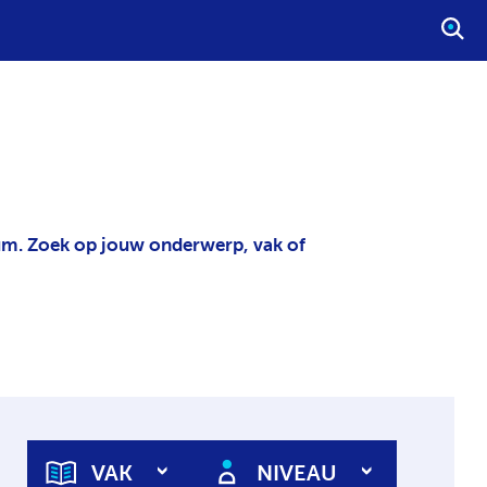
S
T
A
R
T
E
E
N
lum. Zoek op jouw onderwerp, vak of
Z
O
E
K
O
P
D
R
A
VAK
NIVEAU
C