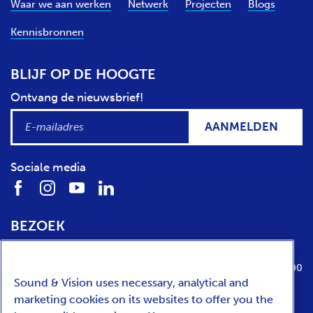
Waar we aan werken
Netwerk
Projecten
Blogs
Kennisbronnen
BLIJF OP DE HOOGTE
Ontvang de nieuwsbrief!
AANMELDEN
Sociale media
BEZOEK
Locatie
Openingstijden
Media Parkboulevard 1
dinsdag t/m zondag van 10:00 tot 17:00
Sound & Vision uses necessary, analytical and
1217 WE
Hilversum
marketing cookies on its websites to offer you the