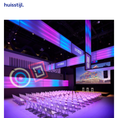
huisstijl.
H
T