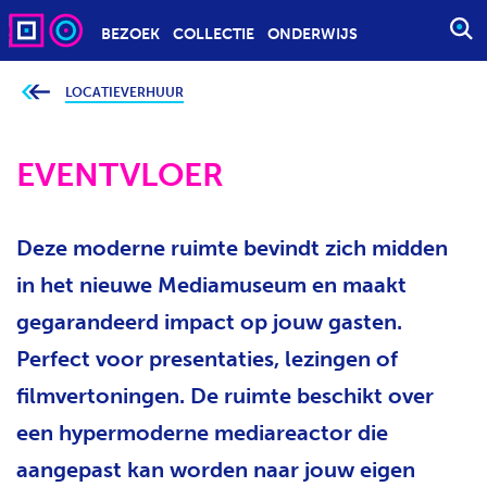
BEZOEK
COLLECTIE
ONDERWIJS
S
T
A
LOCATIEVERHUUR
J
e
R
b
T
e
v
EVENTVLOER
E
i
n
E
d
t
N
j
Deze moderne ruimte bevindt zich midden
Z
e
h
O
i
in het nieuwe Mediamuseum en maakt
e
E
r
gegarandeerd impact op jouw gasten.
K
:
O
Perfect voor presentaties, lezingen of
P
filmvertoningen. De ruimte beschikt over
D
een hypermoderne mediareactor die
R
A
aangepast kan worden naar jouw eigen
C