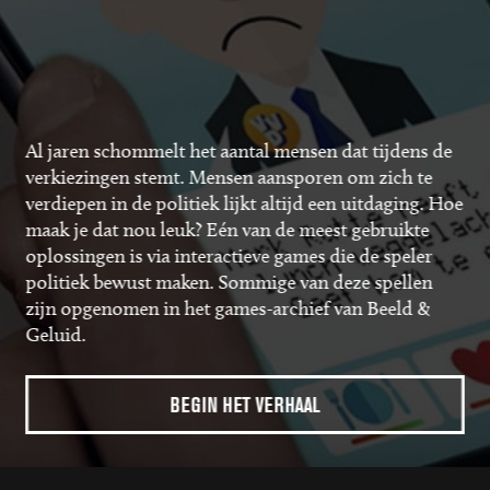
Afbeelding: Hollanditis. Radarsoft 1986. Bron: Collectie Beeld & Geluid.
a
g
e
Al jaren schommelt het aantal mensen dat tijdens de
verkiezingen stemt. Mensen aansporen om zich te
verdiepen in de politiek lijkt altijd een uitdaging. Hoe
maak je dat nou leuk? Eén van de meest gebruikte
oplossingen is via interactieve games die de speler
politiek bewust maken. Sommige van deze spellen
zijn opgenomen in het games-archief van Beeld &
Geluid.
BEGIN HET VERHAAL