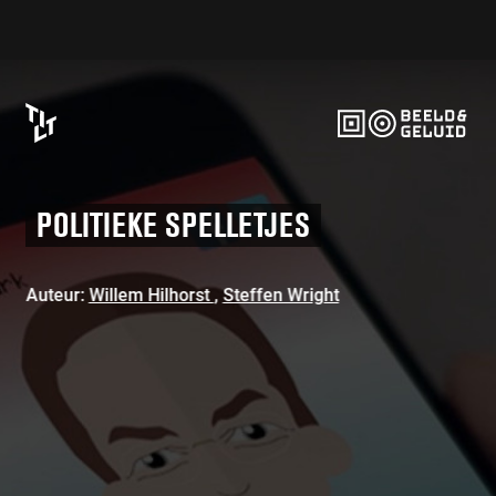
T
TILT
e
r
u
POLITIEKE SPELLETJES
g
n
a
Auteur:
Willem Hilhorst
,
Steffen Wright
a
r
h
o
m
e
p