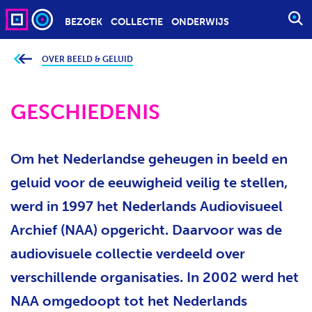
BEZOEK
COLLECTIE
ONDERWIJS
S
T
A
OVER BEELD & GELUID
J
e
R
b
T
e
v
GESCHIEDENIS
E
i
n
E
d
t
N
j
Om het Nederlandse geheugen in beeld en
Z
e
h
O
i
geluid voor de eeuwigheid veilig te stellen,
e
E
r
werd in 1997 het Nederlands Audiovisueel
K
:
O
Archief (NAA) opgericht. Daarvoor was de
P
audiovisuele collectie verdeeld over
D
verschillende organisaties. In 2002 werd het
R
A
NAA omgedoopt tot het Nederlands
C