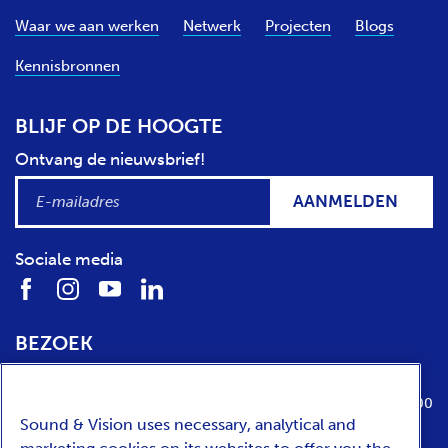
Waar we aan werken
Netwerk
Projecten
Blogs
Kennisbronnen
BLIJF OP DE HOOGTE
Ontvang de nieuwsbrief!
AANMELDEN
Sociale media
BEZOEK
Locatie
Openingstijden
Media Parkboulevard 1
dinsdag t/m zondag van 10:00 tot 17:00
Sound & Vision uses necessary, analytical and
1217 WE
Hilversum