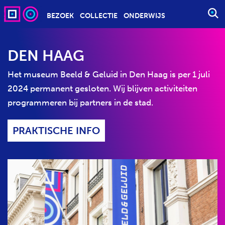
BEZOEK
COLLECTIE
ONDERWIJS
S
T
A
DEN HAAG
R
T
Het museum Beeld & Geluid in Den Haag is per 1 juli
E
2024 permanent gesloten. Wij blijven activiteiten
E
programmeren bij partners in de stad.
N
Z
O
PRAKTISCHE INFO
E
K
O
P
D
R
A
C