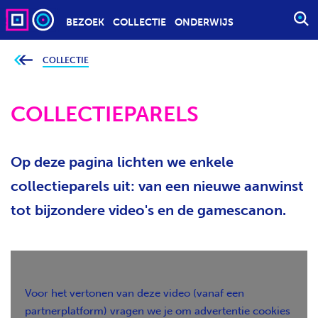
BEZOEK
COLLECTIE
ONDERWIJS
S
T
A
COLLECTIE
J
e
R
b
T
e
v
COLLECTIEPARELS
E
i
n
E
d
t
N
j
Op deze pagina lichten we enkele
Z
e
h
O
i
collectieparels uit: van een nieuwe aanwinst
e
E
r
tot bijzondere video's en de gamescanon.
K
:
O
P
D
R
Voor het vertonen van deze video (vanaf een
A
partnerplatform) vragen we je om advertentie cookies
C