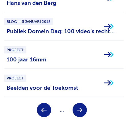
Hans van den Berg
BLOG — 5 JANUARI 2018
Publiek Domein Dag: 100 video's rechtenvrij beschikbaar
PROJECT
100 jaar 16mm
PROJECT
Beelden voor de Toekomst
Keuze
V
V
...
voor
o
o
paginanummer
r
l
i
g