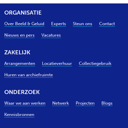
g
e
e
n
ORGANISATIE
p
d
a
e
Over Beeld & Geluid
Experts
Steun ons
Contact
g
p
i
a
Nieuws en pers
Vacatures
n
g
a
i
n
ZAKELIJK
a
Arrangementen
Locatieverhuur
Collectiegebruik
Huren van archiefruimte
ONDERZOEK
Waar we aan werken
Netwerk
Projecten
Blogs
Kennisbronnen