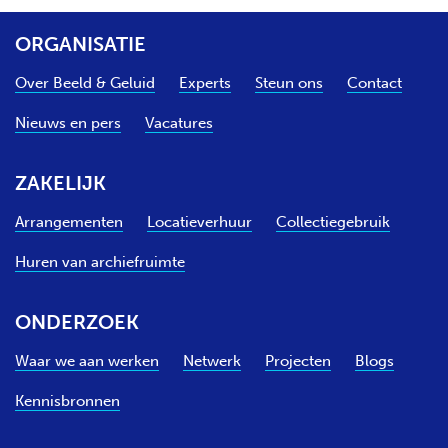
g
e
e
n
ORGANISATIE
p
d
a
e
Over Beeld & Geluid
Experts
Steun ons
Contact
g
p
i
a
Nieuws en pers
Vacatures
n
g
a
i
n
ZAKELIJK
a
Arrangementen
Locatieverhuur
Collectiegebruik
Huren van archiefruimte
ONDERZOEK
Waar we aan werken
Netwerk
Projecten
Blogs
Kennisbronnen