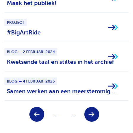
Maak het publiek!
PROJECT
#BigArtRide
BLOG — 2 FEBRUARI 2024
Kwetsende taal en stiltes in het archief
BLOG — 4 FEBRUARI 2025
Samen werken aan een meerstemmig en inclusief Beeld & Geluid
Keuze
V
V
...
...
voor
o
o
paginanummer
r
l
i
g