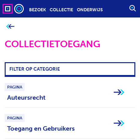
BEZOEK
COLLECTIE
ONDERWIJS
S
T
A
J
e
R
b
T
COLLECTIETOEGANG
e
v
E
i
n
E
d
t
N
j
FILTER OP CATEGORIE
Z
e
h
O
i
e
E
PAGINA
r
K
:
Auteursrecht
O
P
D
PAGINA
R
Toegang en Gebruikers
A
C