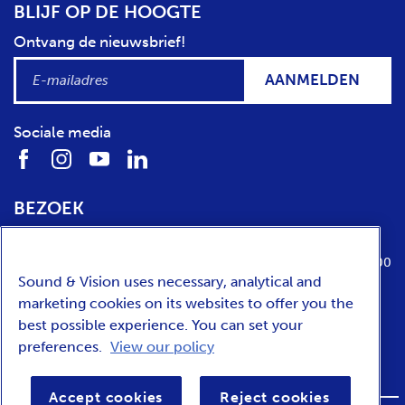
BLIJF OP DE HOOGTE
Ontvang de nieuwsbrief!
AANMELDEN
Sociale media
BEZOEK
Locatie
Openingstijden
Media Parkboulevard 1
dinsdag t/m zondag van 10:00 tot 17:00
Sound & Vision uses necessary, analytical and
1217 WE
Hilversum
marketing cookies on its websites to offer you the
best possible experience. You can set your
preferences.
View our policy
ENGLISH
Accept cookies
Reject cookies