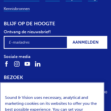
Kennisbronnen
BLIJF OP DE HOOGTE
Ontvang de nieuwsbrief!
AANMELDEN
Sociale media
BEZOEK
Locatie
Openingstijden
Media Parkboulevard 1
dinsdag t/m zondag van 10:00 tot 17:00
Sound & Vision uses necessary, analytical and
1217 WE
Hilversum
marketing cookies on its websites to offer you the
best possible experience. You can set your