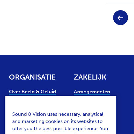
Keuze
V
voor
o
pagina
r
i
g
e
p
a
g
i
n
ORGANISATIE
ZAKELIJK
a
Over Beeld & Geluid
Arrangementen
Experts
Locatieverhuur
Steun ons
Sound & Vision uses necessary, analytical
Collectiegebruik
and marketing cookies on its websites to
Contact
Huren van
offer you the best possible experience. You