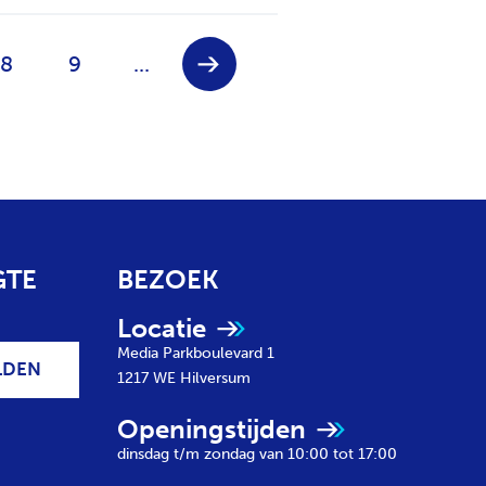
V
P
P
8
9
...
o
a
a
l
g
g
g
i
i
e
n
n
n
a
a
d
e
p
a
g
GTE
BEZOEK
i
n
Locatie
a
Media Parkboulevard 1
LDEN
1217 WE
Hilversum
Openingstijden
dinsdag t/m zondag van 10:00 tot 17:00