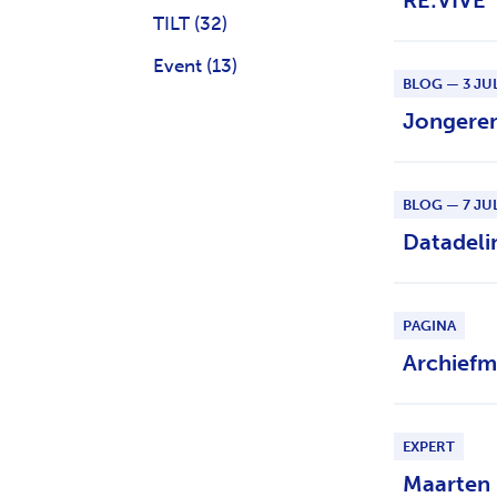
RE:VIVE
TILT
(32)
Event
(13)
BLOG — 3 JUL
Jongeren
BLOG — 7 JUL
Datadeli
PAGINA
Archiefm
EXPERT
Maarten 