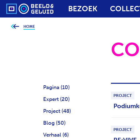
BEZOEK
COLLEC
HOME
J
e
b
CO
e
v
i
n
d
t
j
e
h
i
e
Pagina
(10)
r
:
PROJECT
Expert
(20)
Podiumk
Project
(48)
Blog
(50)
PROJECT
Verhaal
(6)