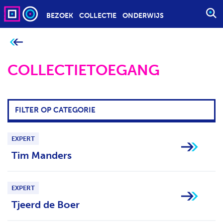
BEZOEK
COLLECTIE
ONDERWIJS
S
T
A
J
e
R
b
T
COLLECTIETOEGANG
e
v
E
i
n
E
d
t
N
j
FILTER OP CATEGORIE
Z
e
h
O
i
e
E
EXPERT
r
K
:
Tim Manders
O
P
D
EXPERT
R
Tjeerd de Boer
A
C