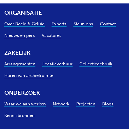
e
n
ORGANISATIE
d
e
Over Beeld & Geluid
Experts
Steun ons
Contact
p
a
Nieuws en pers
Vacatures
g
i
n
ZAKELIJK
a
Arrangementen
Locatieverhuur
Collectiegebruik
Huren van archiefruimte
ONDERZOEK
Waar we aan werken
Netwerk
Projecten
Blogs
Kennisbronnen