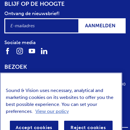
BLIJF OP DE HOOGTE
Ontvang de nieuwsbrief!
AANMELDEN
Sociale media
BEZOEK
Locatie
Openingstijden
Media Parkboulevard 1
dinsdag t/m zondag van 10:00 tot 17:00
Sound & Vision uses necessary, analytical and
1217 WE
Hilversum
marketing cookies on its websites to offer you the
best possible experience. You can set your
preferences.
View our policy
ENGLISH
Accept cookies
Reject cookies