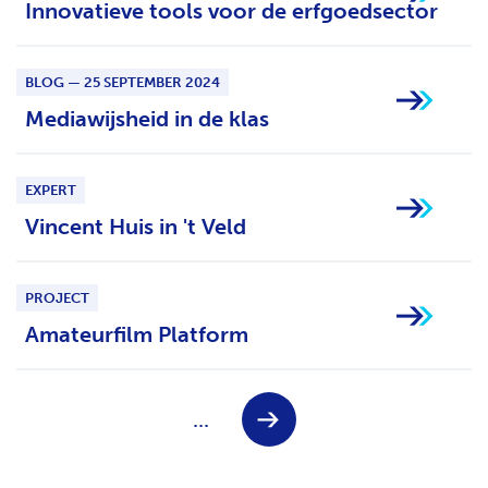
Innovatieve tools voor de erfgoedsector
BLOG — 25 SEPTEMBER 2024
Mediawijsheid in de klas
EXPERT
Vincent Huis in 't Veld
PROJECT
Amateurfilm Platform
Keuze
V
...
voor
o
paginanummer
l
g