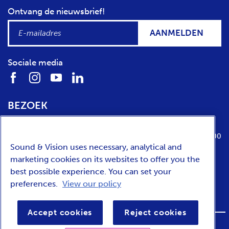
Ontvang de nieuwsbrief!
AANMELDEN
Sociale media
BEZOEK
Locatie
Openingstijden
Media Parkboulevard 1
dinsdag t/m zondag van 10:00 tot 17:00
Sound & Vision uses necessary, analytical and
1217 WE
Hilversum
marketing cookies on its websites to offer you the
best possible experience. You can set your
preferences.
View our policy
ENGLISH
Accept cookies
Reject cookies
FOOTER
Privacy
Toegankelijkheid
Voorwaarden