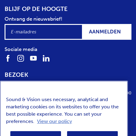
BLIJF OP DE HOOGTE
Ontvang de nieuwsbrief!
AANMELDEN
Sociale media
BEZOEK
Locatie
Openingstijden
Media Parkboulevard 1
dinsdag t/m zondag van 10:00 tot 17:00
Sound & Vision uses necessary, analytical and
1217 WE
Hilversum
marketing cookies on its websites to offer you the
best possible experience. You can set your
preferences.
View our policy
ENGLISH