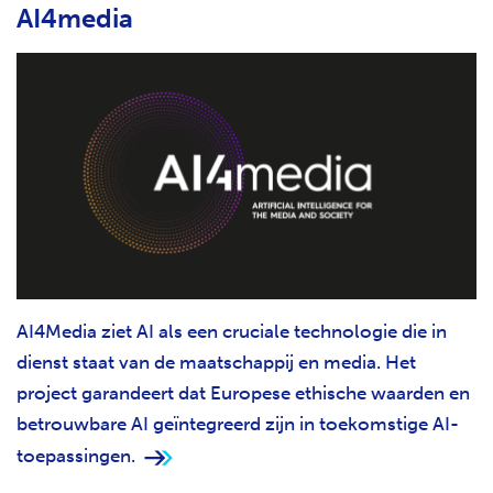
AI4media
AI4Media ziet AI als een cruciale technologie die in
dienst staat van de maatschappij en media. Het
project garandeert dat Europese ethische waarden en
betrouwbare AI geïntegreerd zijn in toekomstige AI-
toepassingen.