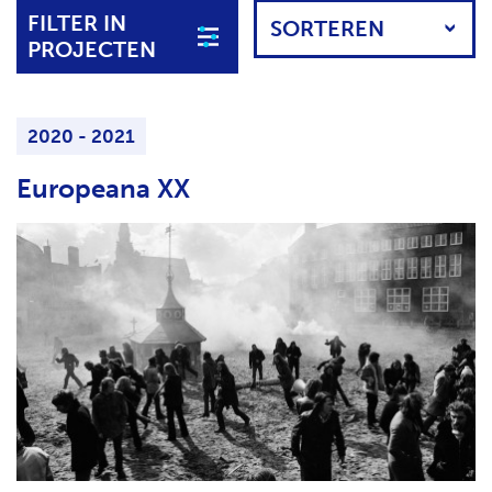
K
FILTER IN
H
E
PROJECTEN
T
N
N
A
2020 - 2021
A
R
Europeana XX
P
R
O
J
E
C
T