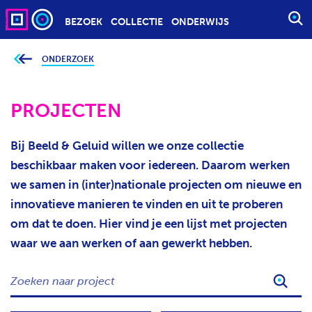
BEZOEK
COLLECTIE
ONDERWIJS
S
T
A
ONDERZOEK
J
e
R
b
T
e
v
PROJECTEN
E
i
n
E
d
t
N
Bij Beeld & Geluid willen we onze collectie
j
Z
e
beschikbaar maken voor iedereen. Daarom werken
h
O
i
we samen in (inter)nationale projecten om nieuwe en
e
E
r
innovatieve manieren te vinden en uit te proberen
K
:
om dat te doen. Hier vind je een lijst met projecten
O
P
waar we aan werken of aan gewerkt hebben.
D
Z
R
O
A
E
C