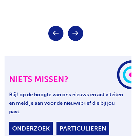
Keuze
V
V
voor
o
o
paginanummer
r
l
i
g
g
e
e
n
p
d
a
e
NIETS MISSEN?
g
p
i
a
n
g
Blijf op de hoogte van ons nieuws en activiteiten
a
i
en meld je aan voor de nieuwsbrief die bij jou
n
a
past.
ONDERZOEK
PARTICULIEREN