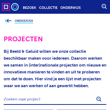
BEZOEK
COLLECTIE
ONDERWIJS
S
T
A
ONDERZOEK
J
e
R
b
T
e
v
PROJECTEN
E
i
n
E
d
t
N
Bij Beeld & Geluid willen we onze collectie
j
Z
e
beschikbaar maken voor iedereen. Daarom werken
h
O
i
we samen in (inter)nationale projecten om nieuwe en
e
E
r
innovatieve manieren te vinden en uit te proberen
K
:
om dat te doen. Hier vind je een lijst met projecten
O
P
waar we aan werken of aan gewerkt hebben.
D
Z
R
O
A
E
C