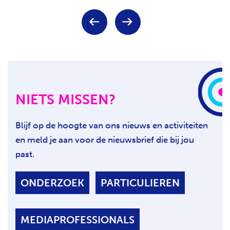
Keuze
V
V
voor
o
o
paginanummer
r
l
i
g
g
e
e
n
p
d
a
e
NIETS MISSEN?
g
p
i
a
n
g
Blijf op de hoogte van ons nieuws en activiteiten
a
i
en meld je aan voor de nieuwsbrief die bij jou
n
a
past.
ONDERZOEK
PARTICULIEREN
MEDIAPROFESSIONALS