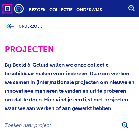
BEZOEK
COLLECTIE
ONDERWIJS
S
T
A
ONDERZOEK
J
e
R
b
T
e
v
PROJECTEN
E
i
n
E
d
t
N
Bij Beeld & Geluid willen we onze collectie
j
Z
e
beschikbaar maken voor iedereen. Daarom werken
h
O
i
we samen in (inter)nationale projecten om nieuwe en
e
E
r
innovatieve manieren te vinden en uit te proberen
K
:
om dat te doen. Hier vind je een lijst met projecten
O
P
waar we aan werken of aan gewerkt hebben.
D
Z
R
O
A
E
C