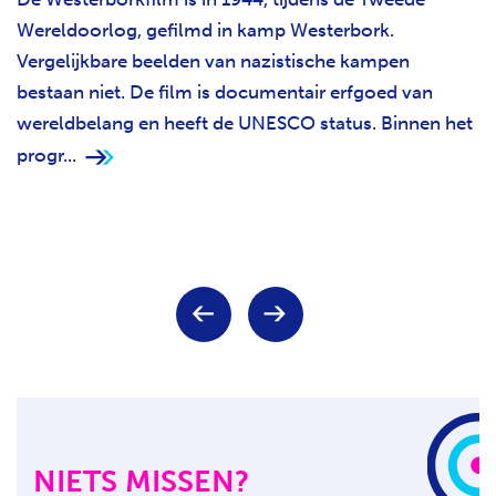
Wereldoorlog, gefilmd in kamp Westerbork.
Vergelijkbare beelden van nazistische kampen
bestaan niet. De film is documentair erfgoed van
wereldbelang en heeft de UNESCO status. Binnen het
progr...
Keuze
V
V
voor
o
o
paginanummer
r
l
i
g
g
e
e
n
p
d
a
e
NIETS MISSEN?
g
p