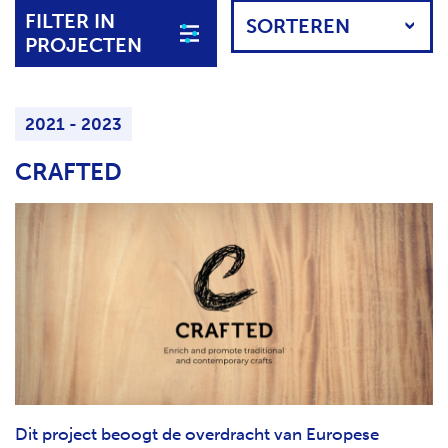
K
FILTER IN
H
E
PROJECTEN
T
N
N
A
2021 - 2023
A
R
CRAFTED
P
R
O
J
E
C
T
Dit project beoogt de overdracht van Europese