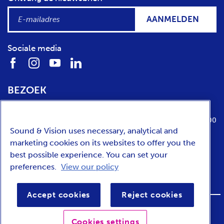
AANMELDEN
Sociale media
BEZOEK
Locatie
Openingstijden
Media Parkboulevard 1
dinsdag t/m zondag van 10:00 tot 17:00
Sound & Vision uses necessary, analytical and
1217 WE
Hilversum
marketing cookies on its websites to offer you the
best possible experience. You can set your
preferences.
View our policy
ENGLISH
Accept cookies
Reject cookies
FOOTER
Privacy
Toegankelijkheid
Voorwaarden
Cookies settings