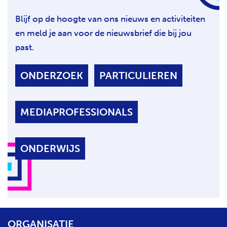
i
a
n
g
Blijf op de hoogte van ons nieuws en activiteiten
a
i
en meld je aan voor de nieuwsbrief die bij jou
n
a
past.
ONDERZOEK
PARTICULIEREN
MEDIAPROFESSIONALS
ONDERWIJS
ORGANISATIE