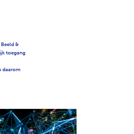
. Beeld &
ijk toegang
is daarom