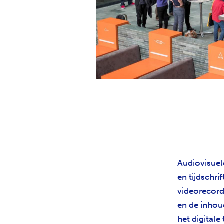
Audiovisuele
en tijdschri
videorecord
en de inhou
het digitale