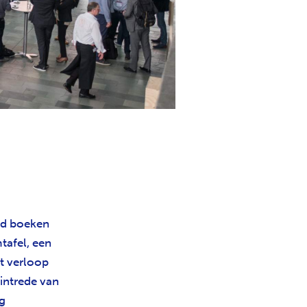
eld boeken
tafel, een
et verloop
intrede van
ng