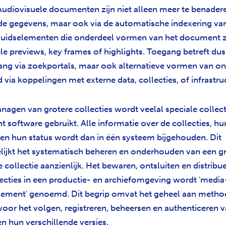
 Audiovisuele documenten zijn niet alleen meer te benadere
de gegevens, maar ook via de automatische indexering van
luidselementen die onderdeel vormen van het document ze
le previews, key frames of highlights. Toegang betreft dus
ang via zoekportals, maar ook alternatieve vormen van ont
 via koppelingen met externe data, collecties, of infrastru
nagen van grotere collecties wordt veelal speciale collect
software gebruikt. Alle informatie over de collecties, hu
en hun status wordt dan in één systeem bijgehouden. Dit
ijkt het systematisch beheren en onderhouden van een g
 collectie aanzienlijk. Het bewaren, ontsluiten en distribu
llecties in een productie- en archiefomgeving wordt 'media
ement' genoemd. Dit begrip omvat het geheel aan metho
oor het volgen, registreren, beheersen en authenticeren v
n hun verschillende versies.