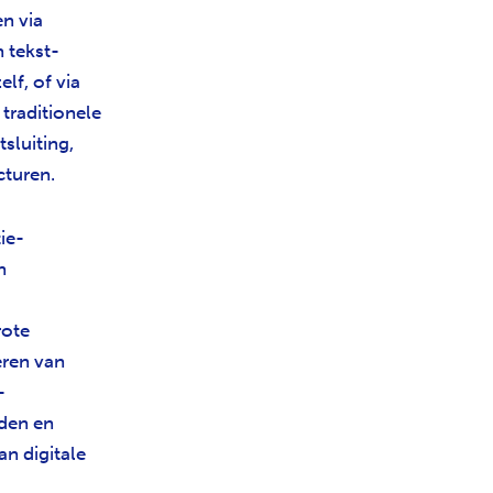
n via
 tekst-
lf, of via
 traditionele
sluiting,
cturen.
ie-
n
rote
eren van
-
den en
an digitale