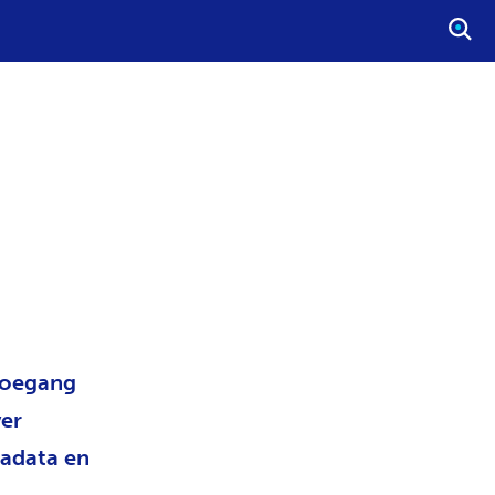
S
T
A
R
T
E
E
N
Z
O
E
K
O
 toegang
P
D
ver
R
tadata en
A
C