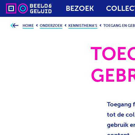
BEZOEK
COLLEC
HOME
ONDERZOEK
KENNISTHEMA'S
TOEGANG EN GEB
J
e
b
e
v
TOE
i
n
d
t
j
GEBR
e
h
i
e
r
:
Toegang f
tot de col
gebruik e