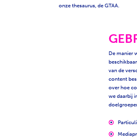
onze thesaurus, de GTAA.
GEB
De manier w
beschikbaar
van de vers
content besc
over hoe co
we daarbij i
doelgroepe
Particul
Mediapr