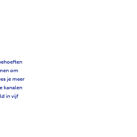
 behoeften
ormen om
ees je meer
e kanalen
 in vijf