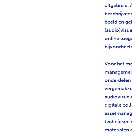
uitgebreid.
beschrijven
beeld en ge
(audio)visue
online toeg
bijvoorbeeld
Voor het ma
management 
onderdelen 
vergemakkel
audiovisuele
digitale co
assetmanag
technieken v
materialen e