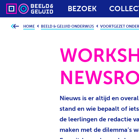
BEZOEK
COLLEC
HOME
BEELD & GELUID ONDERWIJS
VOORTGEZET ONDER
J
e
b
e
v
WORKS
i
n
d
t
j
NEWSR
e
h
i
e
r
:
Nieuws is er altijd en over
stand en wie bepaalt of iets
de leerlingen de redactie v
maken met de dilemma’s waa