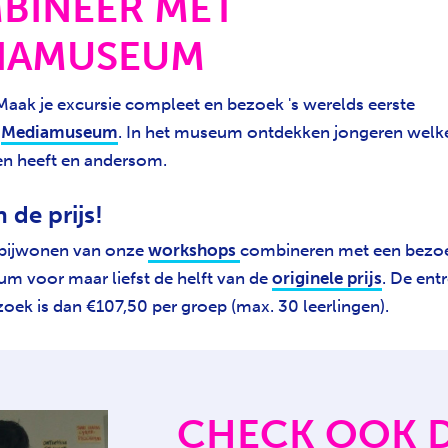
BINEER MET
IAMUSEUM
Maak je excursie compleet en bezoek 's werelds eerste
e
Mediamuseum
. In het museum ontdekken jongeren welk
en heeft en andersom.
 de prijs!
 bijwonen van onze
workshops
combineren met een bezoe
 voor maar liefst de helft van de
originele prijs
. De ent
k is dan €107,50 per groep (max. 30 leerlingen).
CHECK OOK 