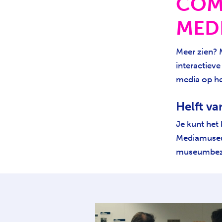
COM
MED
Meer zien? 
interactiev
media op h
Helft van
Je kunt het
Mediamuseum
museumbezoe