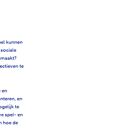
nel kunnen
sociale
gemaakt?
ectieven te
e en
nteren, en
gelijk te
ve spel- en
n hoe de