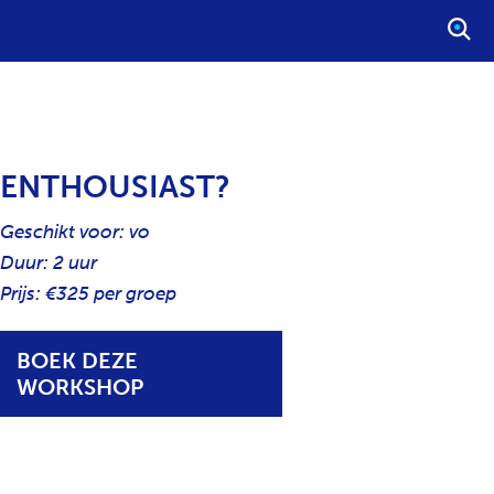
S
T
A
R
T
E
ENTHOUSIAST?
E
N
Geschikt voor: vo
Z
Duur: 2 uur
O
Prijs: €325 per groep
E
K
O
BOEK DEZE
P
WORKSHOP
D
R
A
C