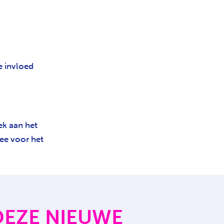
e invloed
k aan het
ree voor het
DEZE NIEUWE