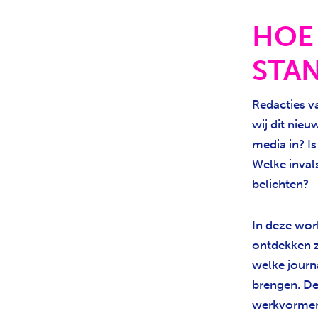
HOE
STA
Redacties v
wij dit nie
media in? I
Welke inval
belichten?
In deze wor
ontdekken z
welke journ
brengen. De
werkvormen 