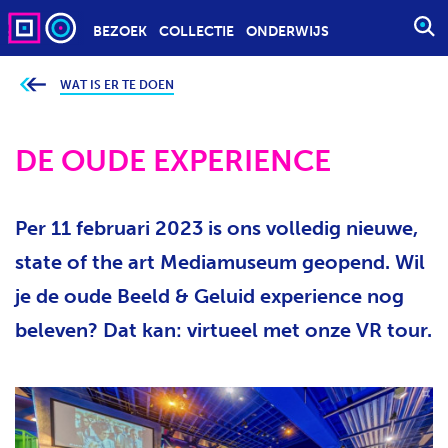
BEZOEK
COLLECTIE
ONDERWIJS
S
T
A
WAT IS ER TE DOEN
J
e
R
b
T
e
v
DE OUDE EXPERIENCE
E
i
n
E
d
t
N
j
Per 11 februari 2023 is ons volledig nieuwe,
Z
e
h
O
i
state of the art Mediamuseum geopend. Wil
e
E
r
je de oude Beeld & Geluid experience nog
K
:
O
beleven? Dat kan: virtueel met onze VR tour.
P
D
R
A
C