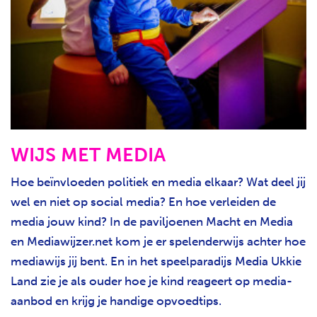
WIJS MET MEDIA
Hoe beïnvloeden politiek en media elkaar? Wat deel jij
wel en niet op social media? En hoe verleiden de
media jouw kind? In de paviljoenen Macht en Media
en Mediawijzer.net kom je er spelenderwijs achter hoe
mediawijs jij bent. En in het speelparadijs Media Ukkie
Land zie je als ouder hoe je kind reageert op media-
aanbod en krijg je handige opvoedtips.