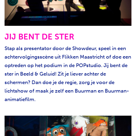
JIJ BENT DE STER
Stap als presentator door de Showdeur, speel in een
achtervolgingsscène uit Flikken Maastricht of doe een
optreden op het podium in de POPstudio. Jij bent de
ster in Beeld & Geluid! Zit je liever achter de
schermen? Dan doe je de regie, zorg je voor de
lichtshow of maak je zelf een Buurman en Buurman-
animatiefilm.