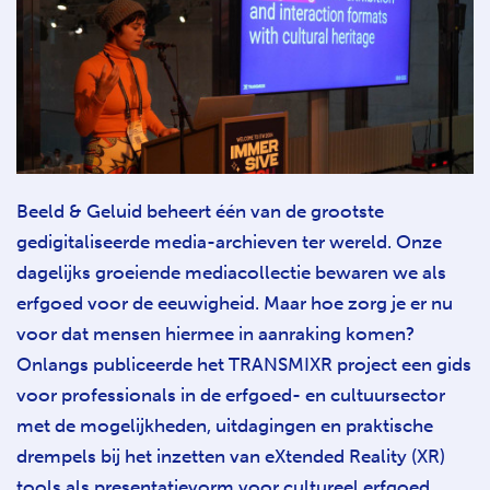
Beeld & Geluid beheert één van de grootste
gedigitaliseerde media-archieven ter wereld. Onze
dagelijks groeiende mediacollectie bewaren we als
erfgoed voor de eeuwigheid. Maar hoe zorg je er nu
voor dat mensen hiermee in aanraking komen?
Onlangs publiceerde het TRANSMIXR project een gids
voor professionals in de erfgoed- en cultuursector
met de mogelijkheden, uitdagingen en praktische
drempels bij het inzetten van eXtended Reality (XR)
tools als presentatievorm voor cultureel erfgoed.