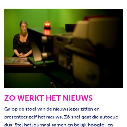
ZO WERKT HET NIEUWS
Ga op de stoel van de nieuwslezer zitten en
presenteer zelf het nieuws. Zó snel gaat die autocue
dus! Stel het journaal samen en bekijk hoogte- en