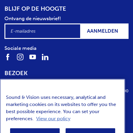
BLIJF OP DE HOOGTE
Ontvang de nieuwsbrief!
AANMELDEN
Sociale media
BEZOEK
Locatie
Openingstijden
Media Parkboulevard 1
dinsdag t/m zondag van 10:00 tot 17:00
Sound & Vision uses necessary, analytical and
1217 WE
Hilversum
marketing cookies on its websites to offer you the
best possible experience. You can set your
preferences.
View our policy
ENGLISH