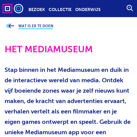
BEZOEK
COLLECTIE
ONDERWIJS
S
T
A
WAT IS ER TE DOEN
J
e
R
b
T
e
v
HET MEDIAMUSEUM
E
i
n
E
d
t
N
j
Stap binnen in het Mediamuseum en duik in
Z
e
h
O
i
de interactieve wereld van media. Ontdek
e
E
r
vijf boeiende zones waar je zelf nieuws kunt
K
:
O
maken, de kracht van advertenties ervaart,
P
verhalen vertelt als een filmmaker en je
D
eigen games ontwerpt en speelt. Gebruik de
R
A
unieke Mediamuseum app voor een
C