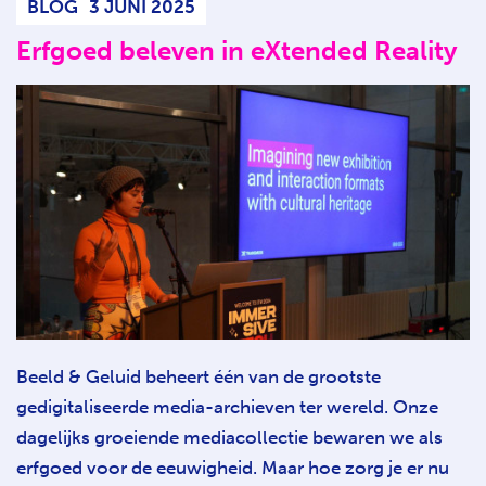
BLOG
3 JUNI 2025
Erfgoed beleven in eXtended Reality
Beeld & Geluid beheert één van de grootste
gedigitaliseerde media-archieven ter wereld. Onze
dagelijks groeiende mediacollectie bewaren we als
erfgoed voor de eeuwigheid. Maar hoe zorg je er nu