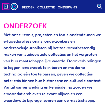
BEZOEK
COLLECTIE
ONDERWIJS
S
T
A
ONDERZOEK
R
T
Met onze kennis, projecten en tools ondersteunen we
E
erfgoedprofessionals, onderzoekers en
E
onderzoeksjournalisten bij het toekomstbestendig
N
Z
maken van audiovisuele collecties en het vergroten
O
van hun maatschappelijke waarde. Door verbindingen
E
te leggen, onderzoek te initiëren en moderne
K
technologieën toe te passen, geven we collecties
O
betekenis binnen hun historische en culturele context.
P
Vanuit samenwerking en kennisdeling zorgen we
D
R
ervoor dat archieven relevant blijven en een
A
waardevolle bijdrage leveren aan de maatschappij.
C