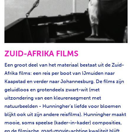
ZUID-AFRIKA FILMS
Een groot deel van het materiaal bestaat uit de Zuid-
Afrika films: een reis per boot van IJmuiden naar
Kaapstad en verder naar Johannesburg. De films zijn
geluidloos en grotendeels zwart-wit (met
uitzondering van een kleurensegment met
natuurbeelden - Hunningher’s liefde voor bloemen
blijkt ook uit zijn andere reisfilms). Hunningher maakt
mooie, soms speelse (kader-in-kader) composities,
en de filmische,
road-movie-
achtige kwaliteit blijft