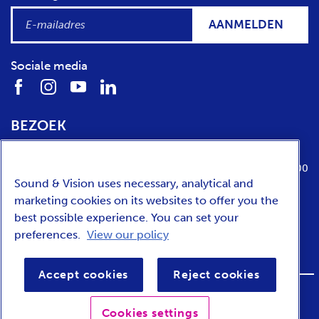
AANMELDEN
Sociale media
BEZOEK
Locatie
Openingstijden
Media Parkboulevard 1
dinsdag t/m zondag van 10:00 tot 17:00
Sound & Vision uses necessary, analytical and
1217 WE
Hilversum
marketing cookies on its websites to offer you the
best possible experience. You can set your
preferences.
View our policy
ENGLISH
Accept cookies
Reject cookies
FOOTER
Privacy
Toegankelijkheid
Voorwaarden
Cookies settings
BAR