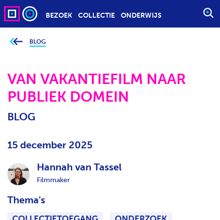
BEZOEK
COLLECTIE
ONDERWIJS
S
T
A
BLOG
J
e
R
b
T
e
v
VAN VAKANTIEFILM NAAR
E
i
n
E
PUBLIEK DOMEIN
d
t
N
j
Z
e
BLOG
h
O
i
e
E
r
15 december 2025
K
:
O
Hannah van Tassel
P
Filmmaker
D
R
Thema's
A
C
COLLECTIETOEGANG
ONDERZOEK