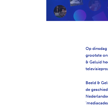
Op dinsdag 
grootste on
& Geluid he
televisiepr
Beeld & Gel
de geschiede
Nederlandse 
‘mediacadea