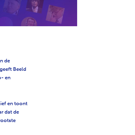
n de
geeft Beeld
o- en
ief en toont
ar dat de
rootste