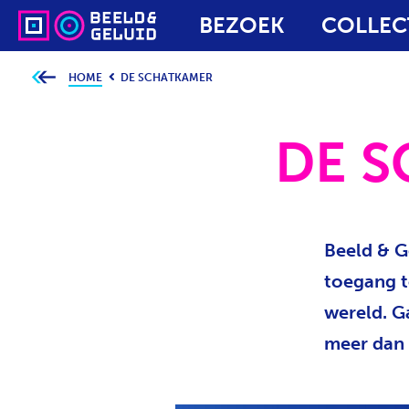
BEZOEK
COLLEC
HOME
DE SCHATKAMER
J
e
b
e
v
DE 
i
n
d
t
j
e
h
i
Beeld & G
e
r
:
toegang t
wereld. G
meer dan 