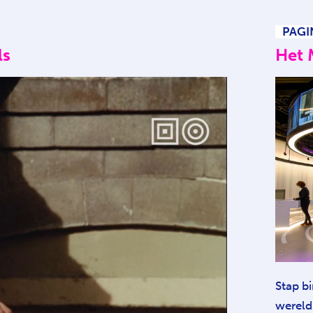
PAGI
ls
Het
Stap b
wereld