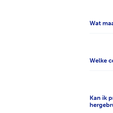
Wat maa
Welke co
Kan ik 
hergebr