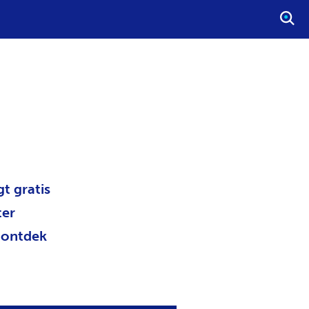
S
T
A
R
T
E
E
N
Z
O
gt gratis
E
K
ter
O
r)ontdek
P
D
R
A
C