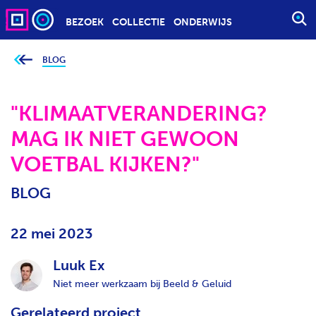
BEZOEK
COLLECTIE
ONDERWIJS
S
T
A
BLOG
J
e
R
b
T
e
v
"KLIMAATVERANDERING?
E
i
n
E
MAG IK NIET GEWOON
d
t
N
j
VOETBAL KIJKEN?"
Z
e
h
O
i
BLOG
e
E
r
K
:
O
22 mei 2023
P
D
Luuk Ex
R
Niet meer werkzaam bij Beeld & Geluid
A
Gerelateerd project
C