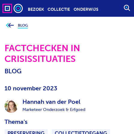
BEZOEK
COLLECTIE
ONDERWIJS
S
T
A
BLOG
J
e
R
b
T
e
v
FACTCHECKEN IN
E
i
n
E
CRISISSITUATIES
d
t
N
j
Z
e
BLOG
h
O
i
e
E
r
10 november 2023
K
:
O
Hannah van der Poel
P
Marketeer Onderzoek & Erfgoed
D
R
Thema's
A
C
PRESERVERING
COLLECTIETOEGANG