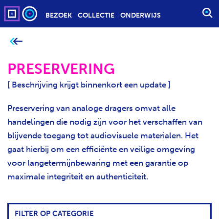
BEZOEK
COLLECTIE
ONDERWIJS
S
T
A
J
e
R
b
T
PRESERVERING
e
v
E
i
[ Beschrijving krijgt binnenkort een update ]
n
E
d
t
N
j
Preservering van analoge dragers omvat alle
Z
e
h
handelingen die nodig zijn voor het verschaffen van
O
i
e
E
blijvende toegang tot audiovisuele materialen. Het
r
K
:
gaat hierbij om een efficiënte en veilige omgeving
O
voor langetermijnbewaring met een garantie op
P
maximale integriteit en authenticiteit.
D
R
A
FILTER OP CATEGORIE
C