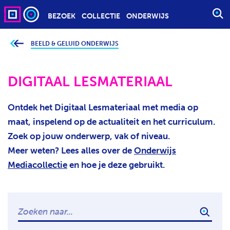
BEZOEK
COLLECTIE
ONDERWIJS
S
T
A
BEELD & GELUID ONDERWIJS
J
e
R
b
T
e
v
DIGITAAL LESMATERIAAL
E
i
n
E
d
t
N
Ontdek het Digitaal Lesmateriaal met media op
j
Z
e
maat, inspelend op de actualiteit en het curriculum.
h
O
i
Zoek op jouw onderwerp, vak of niveau.
e
E
r
Meer weten? Lees alles over de
Onderwijs
K
:
Mediacollectie
en hoe je deze gebruikt.
O
P
D
R
Z
ZOEK 
A
O
C