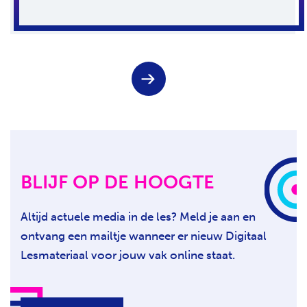
Keuze
V
voor
o
paginanummer
l
g
e
n
d
e
BLIJF OP DE HOOGTE
p
a
g
Altijd actuele media in de les? Meld je aan en
i
ontvang een mailtje wanneer er nieuw Digitaal
n
a
Lesmateriaal voor jouw vak online staat.