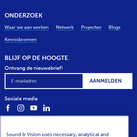
ONDERZOEK
Waar we aan werken
Netwerk
Projecten
Blogs
Kennisbronnen
BLIJF OP DE HOOGTE
Ontvang de nieuwsbrief!
AANMELDEN
Sociale media
BEZOEK
Locatie
Openingstijden
Sound & Vision uses necessary, analytical and