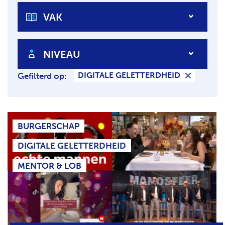
E
H
K
VAK
T
E
N
N
NIVEAU
A
A
DIGITALE GELETTERDHEID
Gefilterd op:
R
..
.
BURGERSCHAP
DIGITALE GELETTERDHEID
MENTOR & LOB