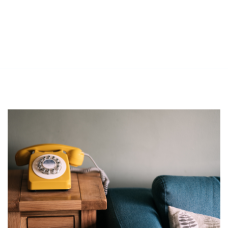
BLIJF OP DE HOOGTE
Altijd actuele media in de les? Meld je aan en ontvang
een mailtje wanneer er nieuw Digitaal Lesmateriaal
voor jouw vak online staat.
MELD JE AAN