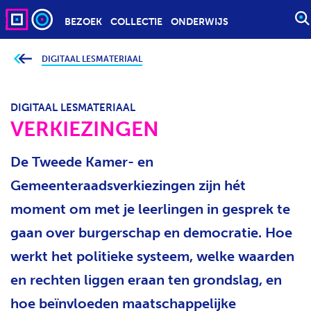
BEZOEK
COLLECTIE
ONDERWIJS
S
T
A
DIGITAAL LESMATERIAAL
J
e
R
b
T
e
v
DIGITAAL LESMATERIAAL
E
i
n
VERKIEZINGEN
E
d
t
N
j
Z
De Tweede Kamer- en
e
h
O
i
Gemeenteraadsverkiezingen zijn hét
e
E
r
moment om met je leerlingen in gesprek te
K
:
O
gaan over burgerschap en democratie. Hoe
P
werkt het politieke systeem, welke waarden
D
R
en rechten liggen eraan ten grondslag, en
A
hoe beïnvloeden maatschappelijke
C