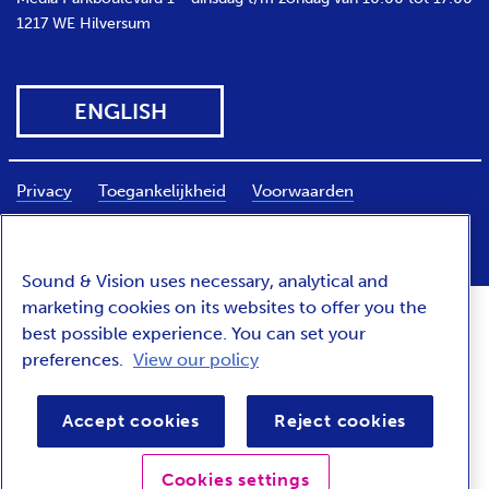
1217 WE
Hilversum
ENGLISH
FOOTER
Privacy
Toegankelijkheid
Voorwaarden
BAR
Sound & Vision uses necessary, analytical and
marketing cookies on its websites to offer you the
best possible experience. You can set your
preferences.
View our policy
Accept cookies
Reject cookies
Cookies settings