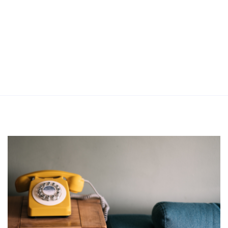
BLIJF OP DE HOOGTE
Altijd actuele media in de les? Meld je aan en ontvang
een mailtje wanneer er nieuw Digitaal Lesmateriaal
voor jouw vak online staat.