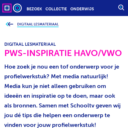
BEZOEK
COLLECTIE
ONDERWIJS
S
T
A
DIGITAAL LESMATERIAAL
J
e
R
b
T
e
v
DIGITAAL LESMATERIAAL
E
i
n
PWS-INSPIRATIE HAVO/VWO
E
d
t
N
j
Z
Hoe zoek je nou een tof onderwerp voor je
e
h
O
i
profielwerkstuk? Met media natuurlijk!
e
E
r
Media kun je niet alleen gebruiken om
K
:
O
ideeën en inspiratie op te doen, maar ook
P
als bronnen. Samen met Schooltv geven wij
D
R
jou dé tips die helpen een onderwerp te
A
vinden voor jouw profielwerkstuk!
C