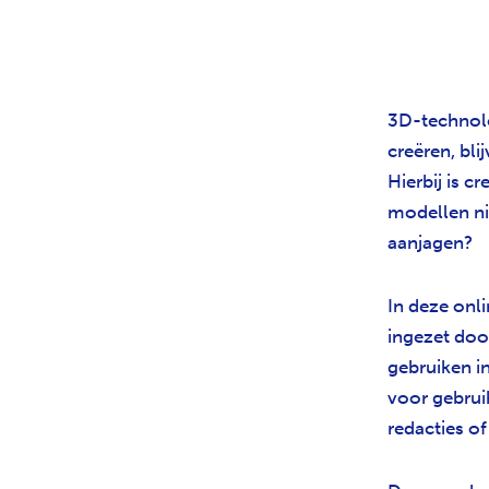
3D-technolo
creëren, bl
Hierbij is c
modellen ni
aanjagen?
In deze on
ingezet do
gebruiken in
voor gebru
redacties o