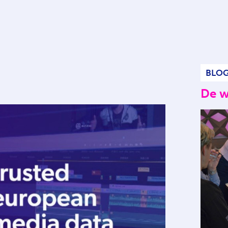
BLO
De w