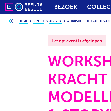
BEZOEK
COLLEC
HOME
BEZOEK
AGENDA
WORKSHOP: DE KRACHT VAN 3
J
e
b
e
v
i
Let op: event is afgelopen
n
d
t
j
WORKSH
e
h
i
e
r
KRACHT 
:
MODELLE