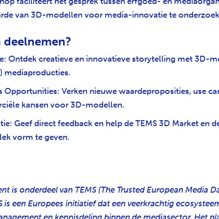
op faciliteert het gesprek tussen erfgoed- en mediaorgan
rde van 3D-modellen voor media-innovatie te onderzoe
 deelnemen?
ie: Ontdek creatieve en innovatieve storytelling met 3D-m
e) mediaproducties.
s Opportunities: Verken nieuwe waardeproposities, use ca
iële kansen voor 3D-modellen.
tie: Geef direct feedback en help de TEMS 3D Market en d
lek vorm te geven.
nt is onderdeel van TEMS (The Trusted European Media D
 is een Europees initiatief dat een veerkrachtig ecosyste
nagement en kennisdeling binnen de mediasector. Het pl