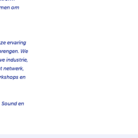
samen om
nze ervaring
 brengen. We
ve industrie,
et netwerk,
orkshops en
, Sound en