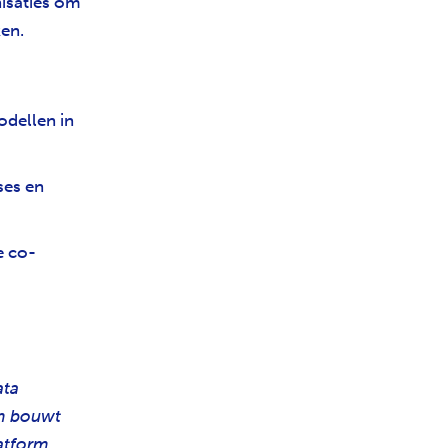
isaties om
ken.
odellen in
ses en
e co-
ata
em bouwt
atform