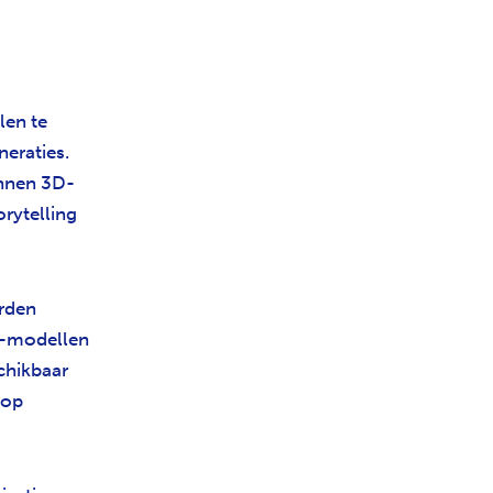
len te
eraties.
unnen 3D-
rytelling
rden
D-modellen
chikbaar
 op