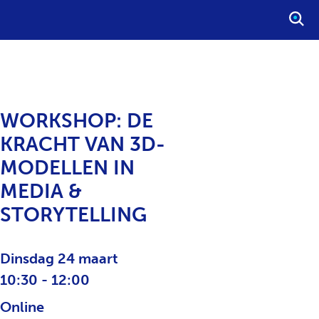
S
T
A
R
T
E
WORKSHOP: DE
E
KRACHT VAN 3D-
N
Z
MODELLEN IN
O
MEDIA &
E
STORYTELLING
K
O
P
Dinsdag 24 maart
D
10:30 - 12:00
R
A
Online
C