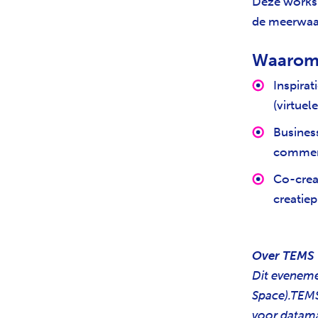
Deze worksh
de meerwaa
Waarom
Inspirat
(virtuel
Busines
commerc
Co-crea
creatiep
Over TEMS
Dit eveneme
Space).TEMS
voor datama