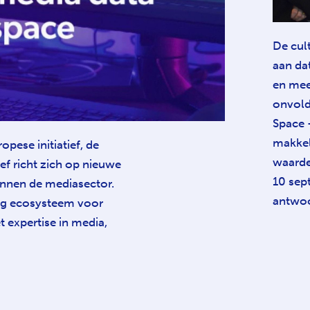
De cul
aan dat
en mee
onvold
Space 
makkel
opese initiatief, de
waarde
ef richt zich op nieuwe
10 sep
nnen de mediasector.
antwo
tig ecosysteem voor
t expertise in media,