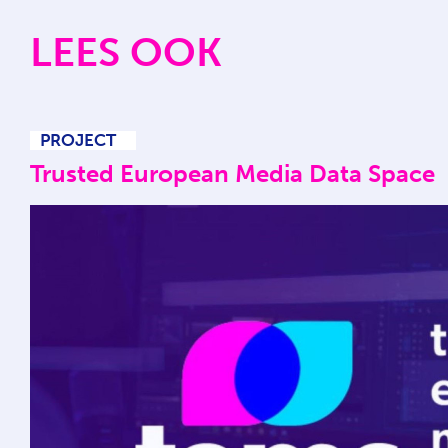
LEES OOK
PROJECT
Trusted European Media Data Space