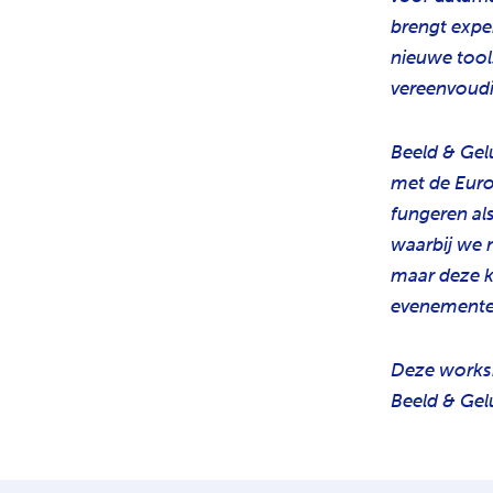
brengt expe
nieuwe tools
vereenvoudi
Beeld & Gelu
met de Euro
fungeren als
waarbij we n
maar deze k
evenemente
Deze works
Beeld & Gel