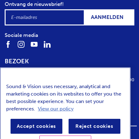
Ontvang de nieuwsbrief!
AANMELDEN
Sociale media
BEZOEK
Locatie
Openingstijden
Media Parkboulevard 1
dinsdag t/m zondag van 10:00 tot 17:00
Sound & Vision uses necessary, analytical and
1217 WE
Hilversum
marketing cookies on its websites to offer you the
best possible experience. You can set your
preferences.
View our policy
ENGLISH
Accept cookies
Reject cookies
FOOTER
Privacy
Toegankelijkheid
Voorwaarden