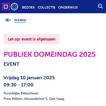
BEZOEK
COLLECTIE
ONDERWIJS
S
T
A
AGENDA
J
e
R
b
T
e
v
E
i
Let op: event is afgelopen
n
E
d
t
N
j
PUBLIEK DOMEINDAG 2025
Z
e
h
O
i
EVENT
e
E
r
K
:
O
Vrijdag 10 januari 2025
P
09:30 - 17:00
D
Koninklijke Bibliotheek
R
Prins Willem-Alexanderhof 5, Den Haag
A
C