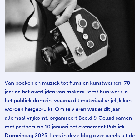
Van boeken en muziek tot films en kunstwerken: 70
jaar na het overlijden van makers komt hun werk in
het publiek domein, waarna dit materiaal vrijelijk kan
worden hergebruikt. Om te vieren wat er dit jaar
allemaal vrijkomt, organiseert Beeld & Geluid samen
met partners op 10 januari het evenement Publiek
Domeindag 2025. Lees in deze blog over parels uit de