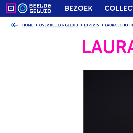
BEZOEK
COLLEC
HOME
OVER BEELD & GELUID
EXPERTS
LAURA SCHOTT
J
e
b
LAUR
e
v
i
n
d
t
j
e
h
i
e
r
: