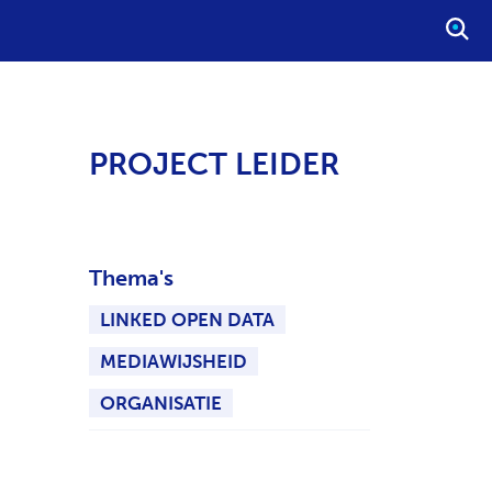
S
T
A
R
T
PROJECT LEIDER
E
E
N
Z
Thema's
O
E
LINKED OPEN DATA
K
O
MEDIAWIJSHEID
P
ORGANISATIE
D
R
A
C