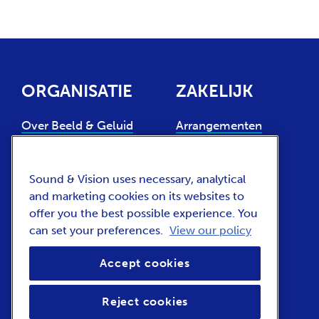
ORGANISATIE
ZAKELIJK
Over Beeld & Geluid
Arrangementen
Experts
Locatieverhuur
Sound & Vision uses necessary, analytical
Steun ons
Collectiegebruik
and marketing cookies on its websites to
Contact
Huren van
offer you the best possible experience. You
archiefruimte
can set your preferences.
View our policy
Nieuws en pers
Vacatures
Accept cookies
Reject cookies