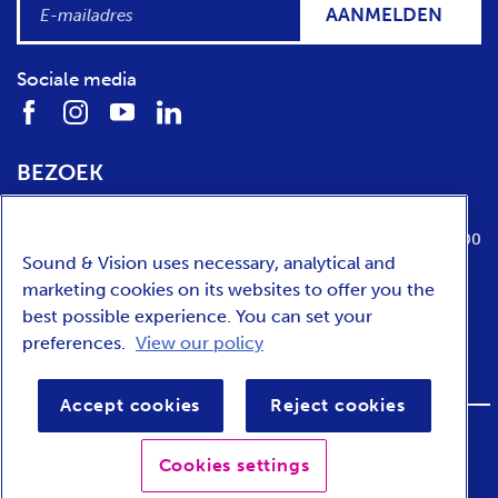
AANMELDEN
Sociale media
BEZOEK
Locatie
Openingstijden
Media Parkboulevard 1
dinsdag t/m zondag van 10:00 tot 17:00
Sound & Vision uses necessary, analytical and
1217 WE
Hilversum
marketing cookies on its websites to offer you the
best possible experience. You can set your
preferences.
View our policy
ENGLISH
Accept cookies
Reject cookies
FOOTER
Privacy
Toegankelijkheid
Voorwaarden
Cookies settings
BAR