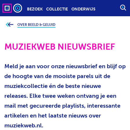
BEZOEK
COLLECTIE
ONDERWIJS
S
T
A
OVER BEELD & GELUID
J
e
R
b
T
e
v
MUZIEKWEB NIEUWSBRIEF
E
i
n
E
d
t
N
j
Meld je aan voor onze nieuwsbrief en blijf op
Z
e
h
O
i
de hoogte van de mooiste parels uit de
e
E
r
muziekcollectie én de beste nieuwe
K
:
O
releases. Elke twee weken ontvang je een
P
mail met gecureerde playlists, interessante
D
artikelen en het laatste nieuws over
R
A
muziekweb.nl.
C