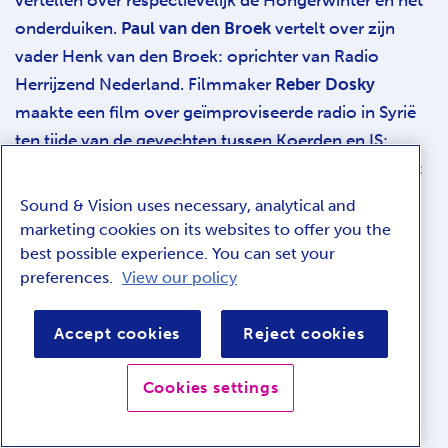
vertellen over respectievelijk de Hongerwinter en het
onderduiken.
Paul van den Broek
vertelt over zijn
vader Henk van den Broek: oprichter van Radio
Herrijzend Nederland. Filmmaker
Reber Dosky
maakte een film over geïmproviseerde radio in Syrië
ten tijde van de gevechten tussen Koerden en IS:
Radio Kobani. Journalist
Geert Van Asbeck
realiseert
radiostations in vluchtelingenkampen, die werelden
Sound & Vision uses necessary, analytical and
verbinden.
Ruth van Rossum
draagt gedichten voor
marketing cookies on its websites to offer you the
over de oorlog, van eigen en andermans hand:
best possible experience. You can set your
preferences.
View our policy
Leuk dat jullie even komen kijken
van Rob van
Essen, uit diens bundel
Alleen de warme dagen
Accept cookies
Reject cookies
waren echt
(uitgeverij Atlas Contact, 2022).
Cookies settings
Ghettokinderen
van Hanny Michaelis, uit
Verzamelde gedichten
(uitgeverij Van Oorschot,