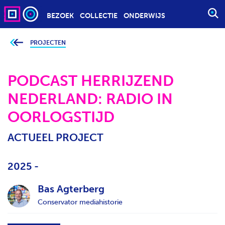
BEZOEK
COLLECTIE
ONDERWIJS
S
T
A
PROJECTEN
J
e
R
b
T
e
v
PODCAST HERRIJZEND
E
i
n
E
NEDERLAND: RADIO IN
d
t
N
j
OORLOGSTIJD
Z
e
h
O
i
ACTUEEL PROJECT
e
E
r
K
:
O
2025 -
P
D
Bas Agterberg
R
Conservator mediahistorie
A
C