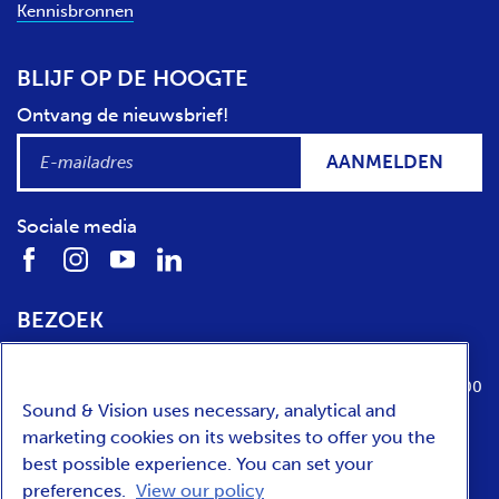
Kennisbronnen
BLIJF OP DE HOOGTE
Ontvang de nieuwsbrief!
AANMELDEN
Sociale media
BEZOEK
Locatie
Openingstijden
Media Parkboulevard 1
dinsdag t/m zondag van 10:00 tot 17:00
Sound & Vision uses necessary, analytical and
1217 WE
Hilversum
marketing cookies on its websites to offer you the
best possible experience. You can set your
preferences.
View our policy