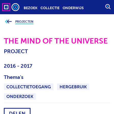
BEZOEK
COLLECTIE
ONDERWIJS
S
T
A
PROJECTEN
J
e
R
b
T
e
v
THE MIND OF THE UNIVERSE
E
i
n
E
d
PROJECT
t
N
j
Z
e
h
O
2016 - 2017
i
e
E
r
K
Thema's
:
O
COLLECTIETOEGANG
HERGEBRUIK
P
D
ONDERZOEK
R
A
DELEN
C