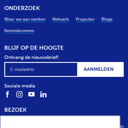
ONDERZOEK
Waar we aan werken
Netwerk
Projecten
Blogs
Kennisbronnen
BLIJF OP DE HOOGTE
Ontvang de nieuwsbrief!
AANMELDEN
Sociale media
BEZOEK
Locatie
Openingstijden
Media Parkboulevard 1
dinsdag t/m zondag van 10:00 tot 17:00