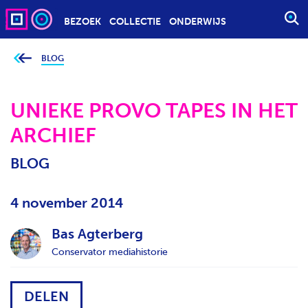
BEZOEK
COLLECTIE
ONDERWIJS
S
T
A
BLOG
J
e
R
b
T
e
v
UNIEKE PROVO TAPES IN HET
E
i
n
E
ARCHIEF
d
t
N
j
Z
e
BLOG
h
O
i
e
E
r
4 november 2014
K
:
O
Bas Agterberg
P
Conservator mediahistorie
D
R
A
DELEN
C