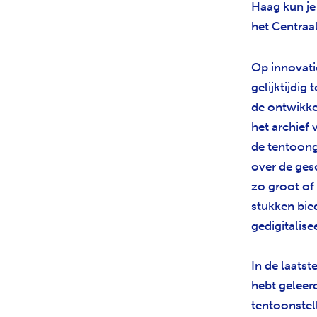
Haag kun je 
het Centra
Op innovatie
gelijktijdig
de ontwikke
het archief 
de tentoong
over de gesc
zo groot of 
stukken bie
gedigitalise
In de laatst
hebt geleer
tentoonstel