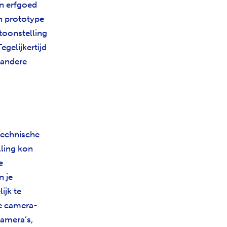
an erfgoed
en prototype
ntoonstelling
gelijkertijd
 andere
 technische
lling kon
e
n je
ijk te
e camera-
camera’s,