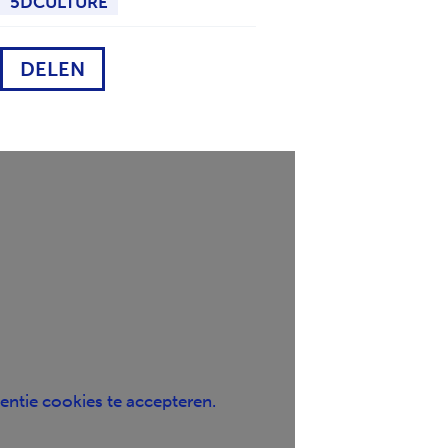
5DCULTURE
H
T
DELEN
entie cookies te accepteren.