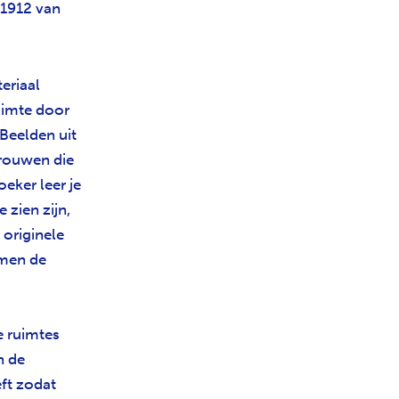
 1912 van
eriaal
ruimte door
Beelden uit
vrouwen die
ker leer je
 zien zijn,
originele
amen de
e ruimtes
n de
ft zodat