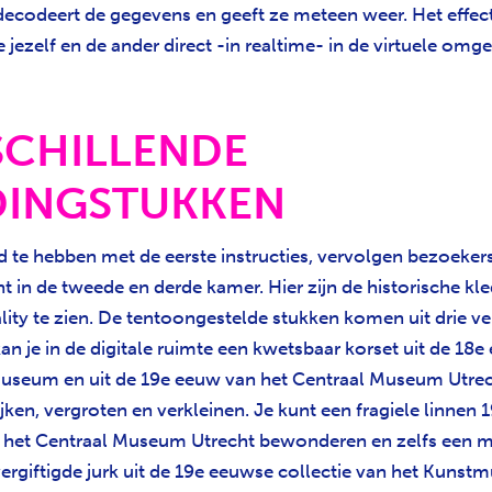
ecodeert de gegevens en geeft ze meteen weer. Het effect i
ie jezelf en de ander direct -in realtime- in de virtuele omg
SCHILLENDE
DINGSTUKKEN
 te hebben met de eerste instructies, vervolgen bezoeker
ht in de tweede en derde kamer. Hier zijn de historische k
eality te zien. De tentoongestelde stukken komen uit drie v
n je in de digitale ruimte een kwetsbaar korset uit de 18
useum en uit de 19e eeuw van het Centraal Museum Utrec
ijken, vergroten en verkleinen. Je kunt een fragiele linnen
it het Centraal Museum Utrecht bewonderen en zelfs een 
ergiftigde jurk uit de 19e eeuwse collectie van het Kuns