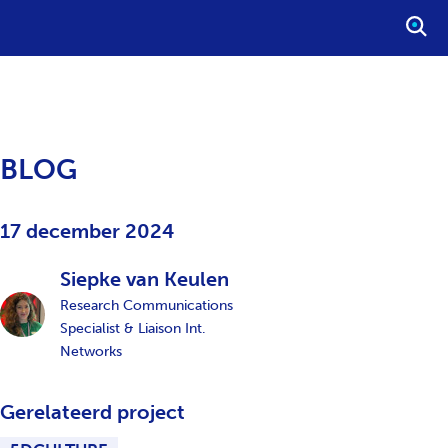
S
T
A
R
T
E
BLOG
E
N
Z
17 december 2024
O
E
Siepke van Keulen
K
Research Communications
O
Specialist & Liaison Int.
P
Networks
D
R
Gerelateerd project
A
C