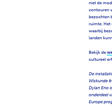
niet de mod
contouren v
bezochten b
ruimte. Het 
waarbij bezo
landen kunn
Bekijk de
we
cultureel e
De installa
Wiskunde & 
Dylan Eno o
onderdeel v
Europe pro