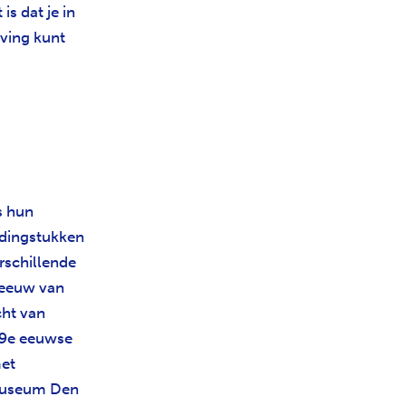
s dat je in
eving kunt
s hun
ledingstukken
erschillende
e eeuw van
ht van
 19e eeuwse
met
tmuseum Den