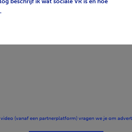
log beschrijf ik wat sociale VR is en hoe
.
video (vanaf een partnerplatform) vragen we je om advert