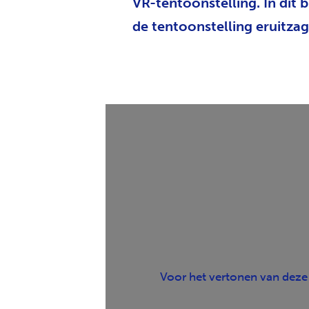
VR-tentoonstelling. In dit b
de tentoonstelling eruitzag
Voor het vertonen van deze 