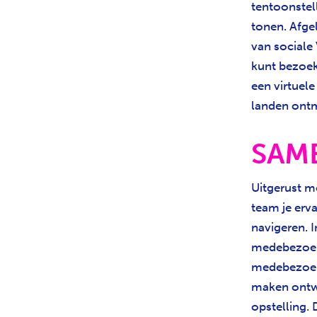
tentoonstel
tonen. Afgel
van sociale 
kunt bezoek
een virtuel
landen ontm
SAME
Uitgerust me
team je erva
navigeren.
I
medebezoeker
medebezoeke
maken ontwi
opstelling. 