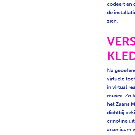
codeert en d
de installat
zien.
VER
KLE
Na geoefend
virtuele toc
in virtual r
musea. Zo ka
het Zaans M
dichtbij bek
crinoline u
arsenicum v