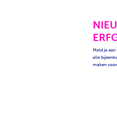
NIE
ERF
Meld je aan
alle bijeenk
maken voor