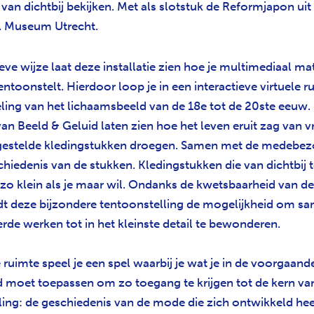
van dichtbij bekijken. Met als slotstuk de Reformjapon uit
al Museum Utrecht.
ve wijze laat deze installatie zien hoe je multimediaal mat
 tentoonstelt. Hierdoor loop je in een interactieve virtuele 
ling van het lichaamsbeeld van de 18e tot de 20ste eeuw. 
van Beeld & Geluid laten zien hoe het leven eruit zag van 
estelde kledingstukken droegen. Samen met de medebezoe
hiedenis van de stukken. Kledingstukken die van dichtbij te
zo klein als je maar wil.
Ondanks de kwetsbaarheid van de 
dt deze bijzondere tentoonstelling de mogelijkheid om s
erde werken tot in het kleinste detail te bewonderen.
e ruimte speel je een spel waarbij je wat je in de voorgaand
d moet toepassen om zo toegang te krijgen tot de kern va
ling: de geschiedenis van de mode die zich ontwikkeld hee