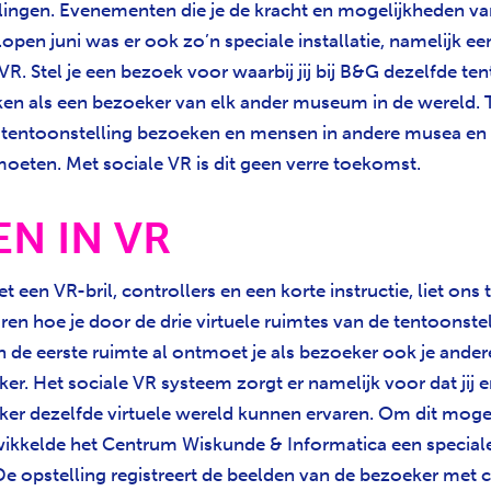
lingen. Evenementen die je de kracht en mogelijkheden v
open juni was er ook zo’n speciale installatie, namelijk e
VR. Stel je een bezoek voor waarbij jij bij B&G dezelfde te
en als een bezoeker van elk ander museum in de wereld. Te
e tentoonstelling bezoeken en mensen in andere musea en
oeten. Met sociale VR is dit geen verre toekomst.
N IN VR
t een VR-bril, controllers en een korte instructie, liet ons
ren hoe je door de drie virtuele ruimtes van de tentoonste
n de eerste ruimte al ontmoet je als bezoeker ook je ander
. Het sociale VR systeem zorgt er namelijk voor dat jij e
r dezelfde virtuele wereld kunnen ervaren. Om dit mogel
kkelde het Centrum Wiskunde & Informatica een special
De opstelling registreert de beelden van de bezoeker met 