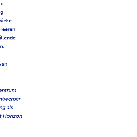
de
ng
sieke
creëren
illende
n.
van
Centrum
ontwerper
ng als
et Horizon