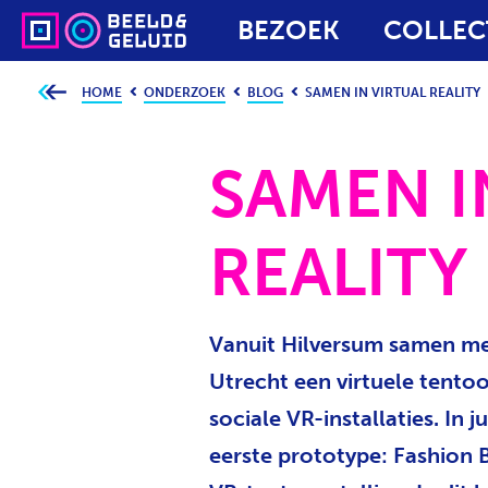
BEZOEK
COLLEC
HOME
ONDERZOEK
BLOG
SAMEN IN VIRTUAL REALITY
J
e
b
e
v
SAMEN I
i
n
d
t
j
REALITY
e
h
i
e
r
:
Vanuit Hilversum samen me
Utrecht een virtuele tentoo
sociale VR-installaties. In 
eerste prototype: Fashion B