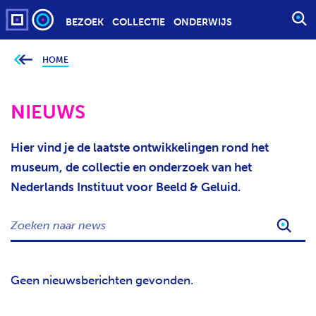
BEZOEK
COLLECTIE
ONDERWIJS
S
T
A
HOME
J
e
R
b
T
e
v
NIEUWS
E
i
n
E
d
t
N
Hier vind je de laatste ontwikkelingen rond het
j
Z
e
museum, de collectie en onderzoek van het
h
O
i
Nederlands Instituut voor Beeld & Geluid.
e
E
r
K
:
Z
O
O
P
E
D
K
R
Geen nieuwsberichten gevonden.
E
A
N
C
N