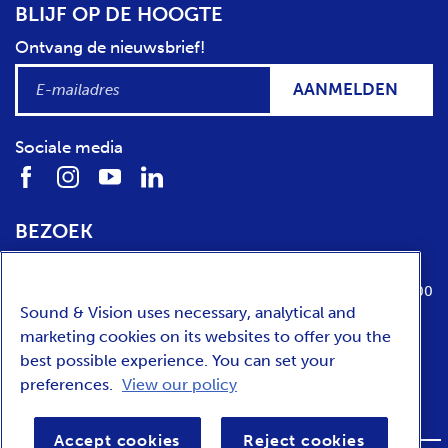
BLIJF OP DE HOOGTE
Ontvang de nieuwsbrief!
AANMELDEN
Sociale media
BEZOEK
Locatie
Openingstijden
Media Parkboulevard 1
dinsdag t/m zondag van 10:00 tot 17:00
Sound & Vision uses necessary, analytical and
1217 WE
Hilversum
marketing cookies on its websites to offer you the
best possible experience. You can set your
preferences.
View our policy
ENGLISH
Accept cookies
Reject cookies