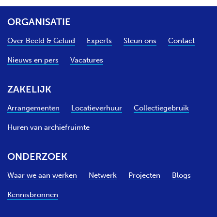
H
A
ORGANISATIE
T
A
R
Over Beeld & Geluid
Experts
Steun ons
Contact
N
E
Nieuws en pers
Vacatures
W
S
ZAKELIJK
Arrangementen
Locatieverhuur
Collectiegebruik
Huren van archiefruimte
ONDERZOEK
Waar we aan werken
Netwerk
Projecten
Blogs
Kennisbronnen