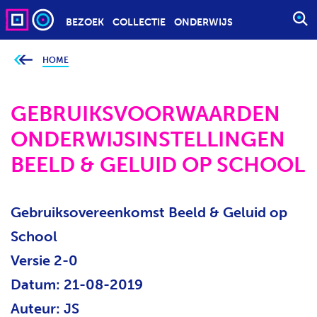
BEZOEK
COLLECTIE
ONDERWIJS
S
T
A
HOME
J
e
R
b
T
e
v
GEBRUIKSVOORWAARDEN
E
i
n
E
ONDERWIJSINSTELLINGEN
d
t
N
j
BEELD & GELUID OP SCHOOL
Z
e
h
O
i
e
E
r
Gebruiksovereenkomst Beeld & Geluid op
K
:
O
School
P
Versie 2-0
D
R
Datum: 21-08-2019
A
Auteur: JS
C