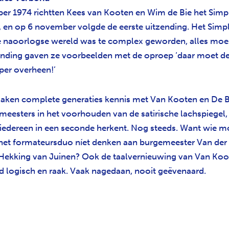
er 1974 richtten Kees van Kooten en Wim de Bie het Simpl
 en op 6 november volgde de eerste uitzending. Het Simp
 naoorlogse wereld was te complex geworden, alles moes
zending gaven ze voorbeelden met de oproep ‘daar moet d
er overheen!’
aken complete generaties kennis met Van Kooten en De Bi
meesters in het voorhouden van de satirische lachspiegel,
e iedereen in een seconde herkent. Nog steeds. Want wie m
 het formateursduo níet denken aan burgemeester Van der
ekking van Juinen? Ook de taalvernieuwing van Van Koo
jd logisch en raak. Vaak nagedaan, nooit geëvenaard.