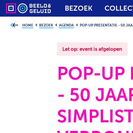
BEZOEK
COLLEC
HOME
BEZOEK
AGENDA
POP-UP PRESENTATIE - 50 JA
J
e
b
e
v
i
Let op: event is afgelopen
n
d
t
j
POP-UP 
e
h
i
e
r
- 50 JAA
:
SIMPLIST