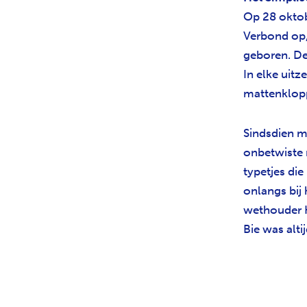
Op 28 oktob
Verbond op,
geboren. De
In elke uit
mattenklopp
Sindsdien m
onbetwiste 
typetjes di
onlangs bij
wethouder H
Bie was alti