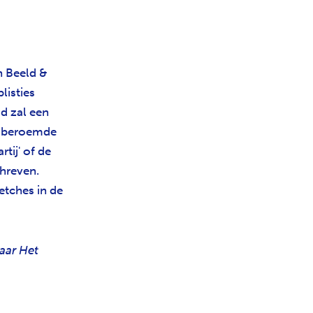
n Beeld &
listies
id zal een
de beroemde
tij' of de
hreven.
etches in de
jaar Het