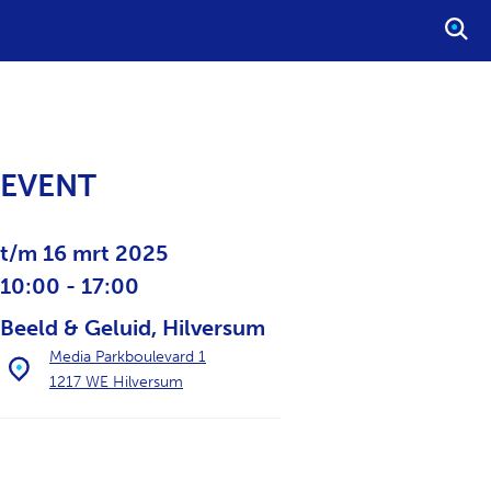
S
T
A
R
T
E
EVENT
E
N
Z
t/m 16 mrt 2025
O
10:00 - 17:00
E
Beeld & Geluid, Hilversum
K
O
Media Parkboulevard 1
P
1217 WE Hilversum
D
R
A
C