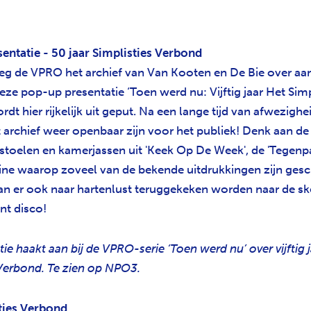
entatie - 50 jaar Simplisties Verbond
eg de VPRO het archief van Van Kooten en De Bie over aa
deze pop-up presentatie ‘Toen werd nu: Vijftig jaar Het Simp
dt hier rijkelijk uit geput. Na een lange tijd van afwezighe
t archief weer openbaar zijn voor het publiek! Denk aan 
toelen en kamerjassen uit 'Keek Op De Week', de 'Tegenpar
ine waarop zoveel van de bekende uitdrukkingen zijn gesc
kan er ook naar hartenlust teruggekeken worden naar de sk
ent disco!
ie haakt aan bij de VPRO-serie ‘Toen werd nu’ over vijftig 
 Verbond. Te zien op NPO3.
ties Verbond