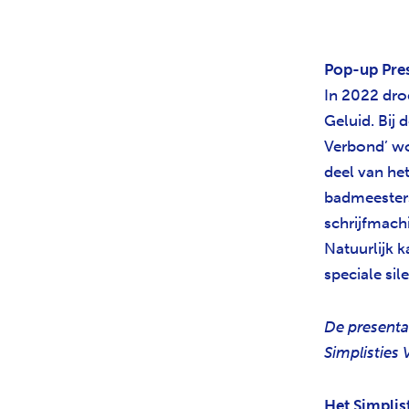
Pop-up Pres
In 2022 dro
Geluid. Bij 
Verbond’ wor
deel van he
badmeesters
schrijfmach
Natuurlijk 
speciale sil
De presentat
Simplisties
Het Simplis