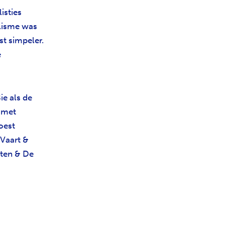
isties
lisme was
t simpeler.
e
e als de
 met
oest
 Vaart &
ten & De