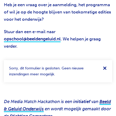
Heb je een vraag over je aanmelding, het programma
of wil je op de hoogte blijven van toekomstige edities
voor het onderwijs?
Stuur dan een e-mail naar
opschool@beeldengeluid.nl
. We helpen je graag
verder.
STATUSBERICHT
✕
Sorry, dit formulier is gesloten. Geen nieuwe
inzendingen meer mogelijk.
De Media Match Hackathon is een
initiatief
van
Beeld
& Geluid Onderwijs
en wordt mogelijk gemaakt door
de
Stichting Competens
.