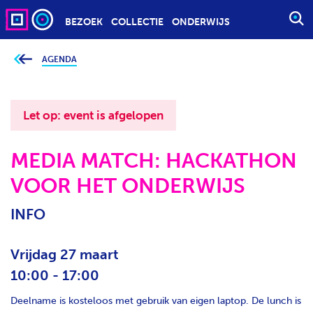
BEZOEK
COLLECTIE
ONDERWIJS
S
T
A
AGENDA
J
e
R
b
T
e
v
E
i
Let op: event is afgelopen
n
E
d
t
N
j
MEDIA MATCH: HACKATHON
Z
e
h
O
VOOR HET ONDERWIJS
i
e
E
r
K
:
INFO
O
P
Vrijdag 27 maart
D
10:00 - 17:00
R
A
Deelname is kosteloos met gebruik van eigen laptop. De lunch is
C