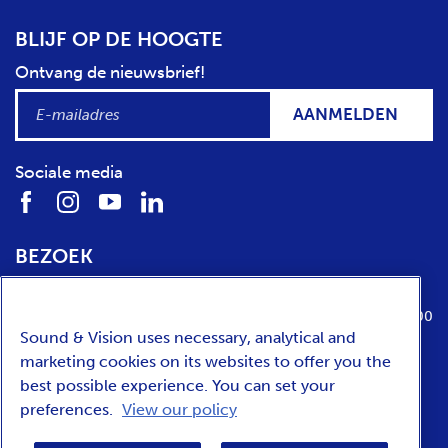
BLIJF OP DE HOOGTE
Ontvang de nieuwsbrief!
AANMELDEN
Sociale media
BEZOEK
Locatie
Openingstijden
Media Parkboulevard 1
dinsdag t/m zondag van 10:00 tot 17:00
Sound & Vision uses necessary, analytical and
1217 WE
Hilversum
marketing cookies on its websites to offer you the
best possible experience. You can set your
preferences.
View our policy
ENGLISH